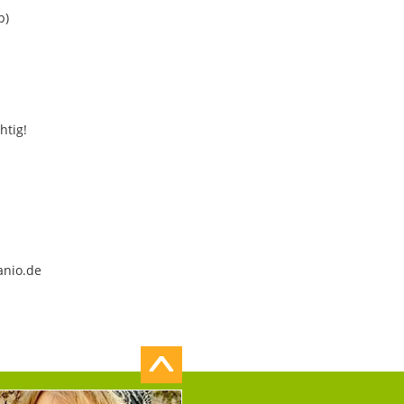
b)
htig!
anio.de