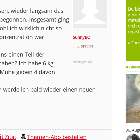
Du bi
sen, wieder langsam das
gerne
 begonnen. Insgesamt ging
mitsc
dich 
ohl ich wirklich nicht so
regist
Konzentration war
SunnyBO
»
For
... ist OFFLINE
ns einen Teil der
haben? Ich habe 6 kg
Beiträge:
60
Aktuell
 Mühe geben 4 davon
 werde ich bald wieder einen neuen
06. Aug
it
Zitat
Themen-Abo bestellen