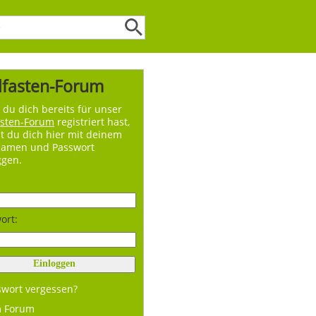
lfasten-Forum
du dich bereits für unser
asten-Forum
registriert hast,
t du dich hier mit deinem
namen und Passwort
ggen.
ort:
swort vergessen?
m Forum