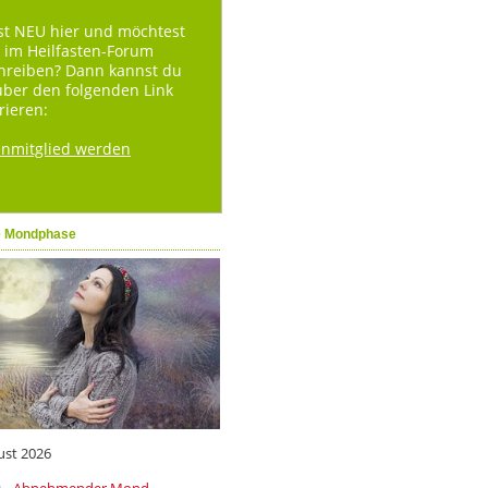
st NEU hier und möchtest
 im Heilfasten-Forum
hreiben? Dann kannst du
über den folgenden Link
rieren:
enmitglied werden
e Mondphase
ust 2026