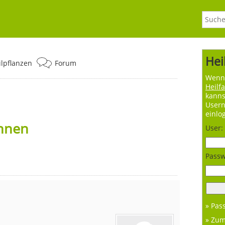
Hei
ilpflanzen
Forum
Wenn 
Heilf
kanns
User
einlo
nnen
User:
Passw
» Pas
» Zu