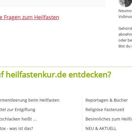
Neumon
le Fragen zum Heilfasten
Vollmon
Gehörst
abnehm
oder be
Bist du
f heilfastenkur.de entdecken?
rmentleerung beim Heilfasten
Reportagen & Bücher
ttel zur Entgiftung
Religiöse Fastenzeit
tschlacken heißt ...
Besinnliches zum Heilf
tox - was ist das?
NEU & AKTUELL