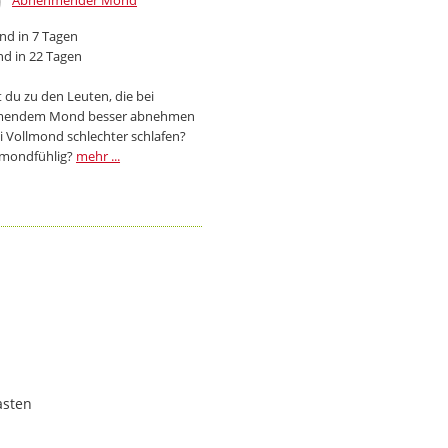
Abnehmender Mond
d in 7 Tagen
d in 22 Tagen
 du zu den Leuten, die bei
endem Mond besser abnehmen
i Vollmond schlechter schlafen?
 mondfühlig?
mehr ...
asten