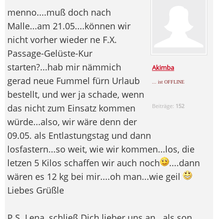
menno....muß doch nach
Malle...am 21.05....können wir
nicht vorher wieder ne F.X.
Passage-Gelüste-Kur
starten?...hab mir nämmich
Akimba
gerad neue Fummel fürn Urlaub
... ist OFFLINE
bestellt, und wer ja schade, wenn
das nicht zum Einsatz kommen
Beiträge:
152
würde...also, wir wäre denn der
09.05. als Entlastungstag und dann
losfastern...so weit, wie wir kommen...los, die
letzen 5 Kilos schaffen wir auch noch
....dann
wären es 12 kg bei mir....oh man...wie geil
Liebes Grüßle
P.S. Lena, schließ Dich lieber uns an...als son