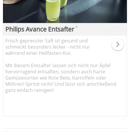
*
Philips Avance Entsafter
Frisch gepresster Saft ist gesund und
schmeckt besonders lecker - nicht nur
während einer Heilfasten-Kur.
Mit diesem Entsafter lassen sich nicht nur Äpfel
hervorragend entsaften, sondern auch harte
Gemüsesorten wie Rote Bete, Kartoffeln oder
Möhren! Spritzt nicht! Und lässt sich anschließend
ganz einfach reinigen!