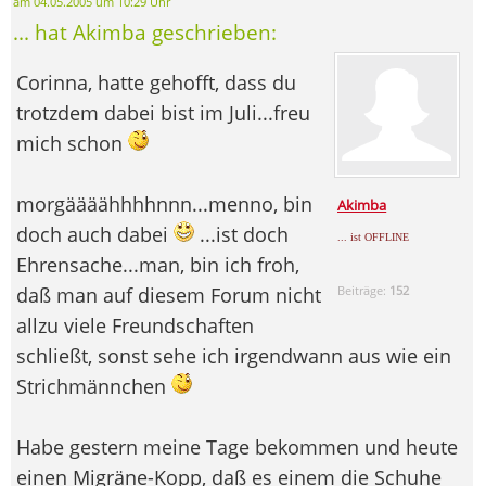
am 04.05.2005 um 10:29 Uhr
... hat Akimba geschrieben:
Corinna, hatte gehofft, dass du
trotzdem dabei bist im Juli...freu
mich schon
morgäääähhhhnnn...menno, bin
Akimba
doch auch dabei
...ist doch
... ist OFFLINE
Ehrensache...man, bin ich froh,
daß man auf diesem Forum nicht
Beiträge:
152
allzu viele Freundschaften
schließt, sonst sehe ich irgendwann aus wie ein
Strichmännchen
Habe gestern meine Tage bekommen und heute
einen Migräne-Kopp, daß es einem die Schuhe