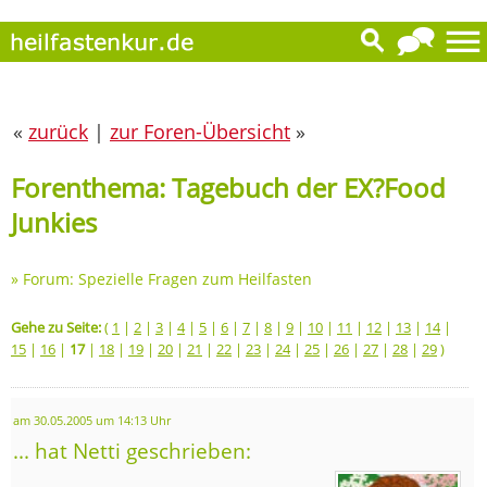
«
zurück
|
zur Foren-Übersicht
»
Forenthema: Tagebuch der EX?Food
Junkies
»
Forum: Spezielle Fragen zum Heilfasten
Gehe zu Seite:
(
1
|
2
|
3
|
4
|
5
|
6
|
7
|
8
|
9
|
10
|
11
|
12
|
13
|
14
|
15
|
16
|
17
|
18
|
19
|
20
|
21
|
22
|
23
|
24
|
25
|
26
|
27
|
28
|
29
)
am 30.05.2005 um 14:13 Uhr
... hat Netti geschrieben: