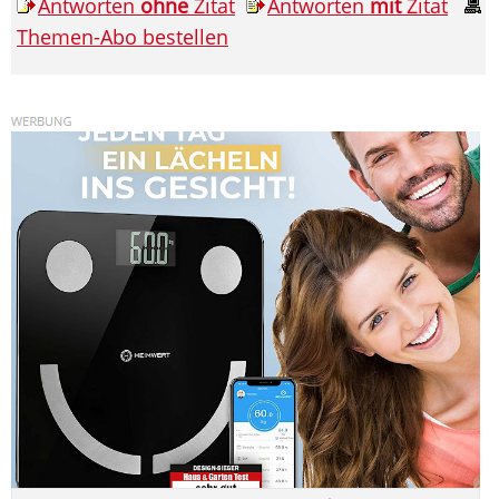
Antworten
ohne
Zitat
Antworten
mit
Zitat
Themen-Abo bestellen