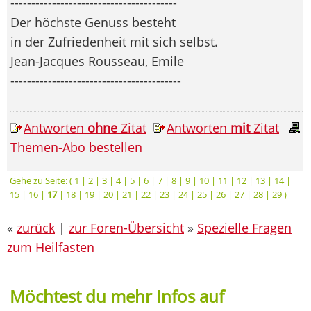
----------------------------------------
Der höchste Genuss besteht
in der Zufriedenheit mit sich selbst.
Jean-Jacques Rousseau, Emile
-----------------------------------------
Antworten
ohne
Zitat
Antworten
mit
Zitat
Themen-Abo bestellen
Gehe zu Seite: (
1
|
2
|
3
|
4
|
5
|
6
|
7
|
8
|
9
|
10
|
11
|
12
|
13
|
14
|
15
|
16
|
17
|
18
|
19
|
20
|
21
|
22
|
23
|
24
|
25
|
26
|
27
|
28
|
29
)
«
zurück
|
zur Foren-Übersicht
»
Spezielle Fragen
zum Heilfasten
Möchtest du mehr Infos auf