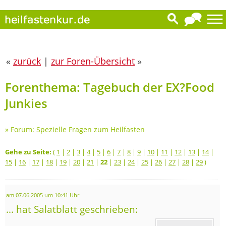
«
zurück
|
zur Foren-Übersicht
»
Forenthema: Tagebuch der EX?Food
Junkies
»
Forum: Spezielle Fragen zum Heilfasten
Gehe zu Seite:
(
1
|
2
|
3
|
4
|
5
|
6
|
7
|
8
|
9
|
10
|
11
|
12
|
13
|
14
|
15
|
16
|
17
|
18
|
19
|
20
|
21
|
22
|
23
|
24
|
25
|
26
|
27
|
28
|
29
)
am 07.06.2005 um 10:41 Uhr
... hat Salatblatt geschrieben: