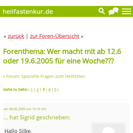
«
zurück
|
zur Foren-Übersicht
»
Forenthema: Wer macht mit ab 12.6
oder 19.6.2005 für eine Woche???
»
Forum: Spezielle Fragen zum Heilfasten
Gehe zu Seite:
(
1
|
2
|
3
|
4
|
5
)
am 08.06.2005 um 15:16 Uhr
... hat Sigrid geschrieben:
Hallo Silke,