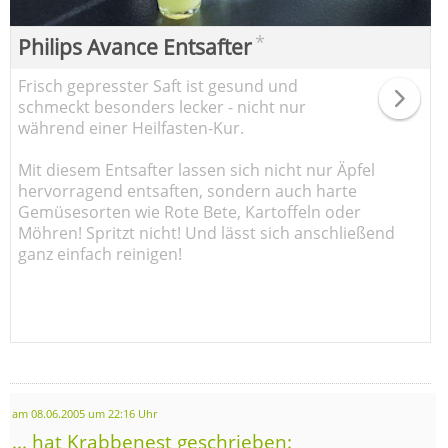
*
Philips Avance Entsafter
Frisch gepresster Saft ist gesund und
schmeckt besonders lecker - nicht nur
während einer Heilfasten-Kur.
Mit diesem Entsafter lassen sich nicht nur Äpfel
hervorragend entsaften, sondern auch harte
Gemüsesorten wie Rote Bete, Kartoffeln oder
Möhren! Spritzt nicht! Und lässt sich anschließend
ganz einfach reinigen!
am 08.06.2005 um 22:16 Uhr
... hat Krabbenest geschrieben: