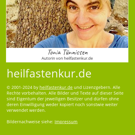
Tonia Tünnissen
Autorin von heilfastenkur.de
heilfastenkur.de
© 2001-2024 by
heilfastenkur.de
und Lizenzgebern. Alle
Rechte vorbehalten. Alle Bilder und Texte auf dieser Seite
sind Eigentum der jeweiligen Besitzer und dürfen ohne
deren Einwilligung weder kopiert noch sonstwie weiter
verwendet werden.
Bildernachweise siehe:
Impressum