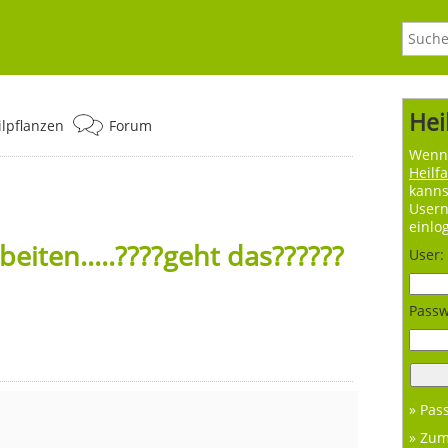
Hei
ilpflanzen
Forum
Wenn 
Heilf
kanns
User
einlo
eiten.....????geht das??????
User:
Passw
» Pas
» Zu