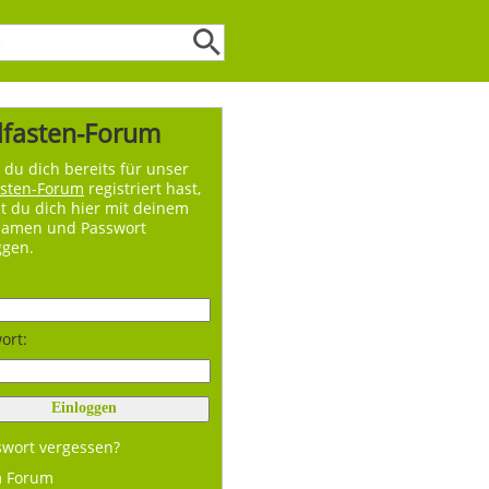
lfasten-Forum
du dich bereits für unser
asten-Forum
registriert hast,
t du dich hier mit deinem
namen und Passwort
ggen.
ort:
swort vergessen?
m Forum