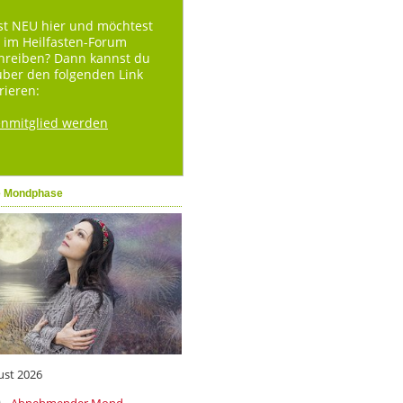
st NEU hier und möchtest
 im Heilfasten-Forum
hreiben? Dann kannst du
über den folgenden Link
rieren:
enmitglied werden
e Mondphase
ust 2026