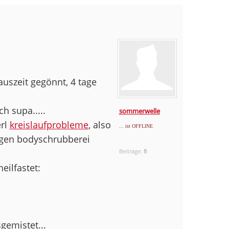
 auszeit gegönnt, 4 tage
h supa.....
sommerwelle
erl
kreislaufprobleme
, also
... ist OFFLINE
igen bodyschrubberei
Beiträge:
8
eilfastet:
gemistet...