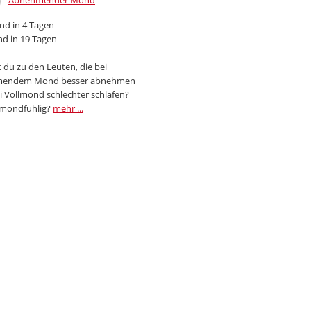
Abnehmender Mond
d in 4 Tagen
d in 19 Tagen
 du zu den Leuten, die bei
endem Mond besser abnehmen
i Vollmond schlechter schlafen?
 mondfühlig?
mehr ...