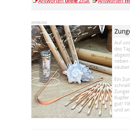
Antworten
ohne
Zitat
Antworten
m
Zung
Auf un
des Ta
abgesto
neben 
säuber
Ein Zun
schnell
Zungen
Kupfer 
gut! 10
und ant