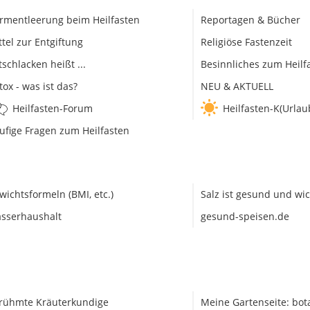
rmentleerung beim Heilfasten
Reportagen & Bücher
ttel zur Entgiftung
Religiöse Fastenzeit
tschlacken heißt ...
Besinnliches zum Heilf
tox - was ist das?
NEU & AKTUELL
Heilfasten-Forum
Heilfasten-K(Urlau
ufige Fragen zum Heilfasten
wichtsformeln (BMI, etc.)
Salz ist gesund und wic
sserhaushalt
gesund-speisen.de
rühmte Kräuterkundige
Meine Gartenseite: bot