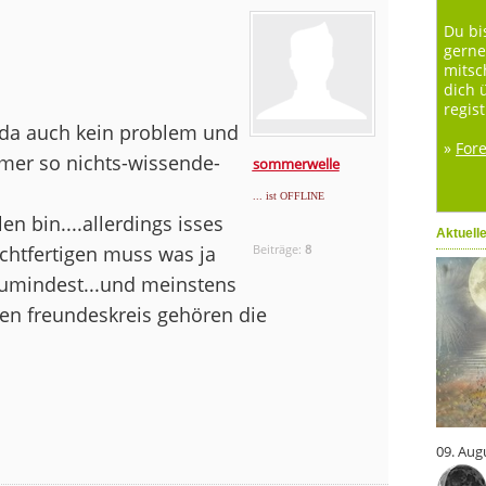
Du bi
gerne
mitsc
dich 
regist
 da auch kein problem und
»
For
immer so nichts-wissende-
sommerwelle
... ist OFFLINE
en bin....allerdings isses
Aktuell
echtfertigen muss was ja
Beiträge:
8
 zumindest...und meinstens
ten freundeskreis gehören die
09. Aug