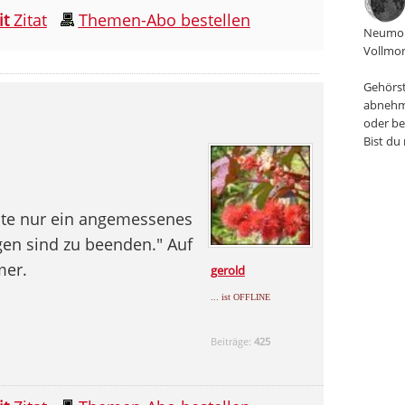
it
Zitat
Themen-Abo bestellen
Neumon
Vollmon
Gehörst
abnehm
oder be
Bist du
eute nur ein angemessenes
gen sind zu beenden." Auf
mer.
gerold
... ist OFFLINE
Beiträge:
425