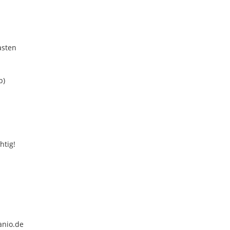
asten
b)
htig!
anio.de