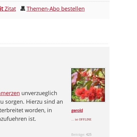
it
Zitat
Themen-Abo bestellen
hmerzen
unverzueglich
u sorgen. Hierzu sind an
terbreitet worden, in
gerold
zufuehren ist.
... ist OFFLINE
Beiträge:
425