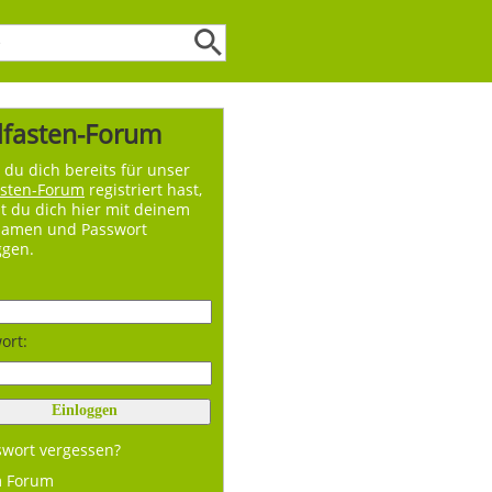
lfasten-Forum
du dich bereits für unser
asten-Forum
registriert hast,
t du dich hier mit deinem
namen und Passwort
ggen.
ort:
swort vergessen?
m Forum