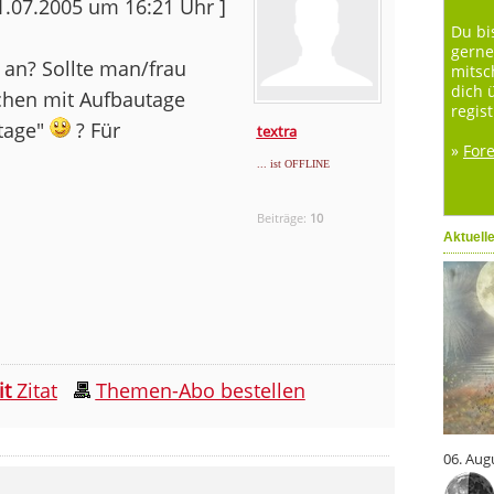
01.07.2005 um 16:21 Uhr ]
Du bi
gerne
 an? Sollte man/frau
mitsc
dich 
chen mit Aufbautage
regist
stage"
? Für
textra
»
For
... ist OFFLINE
Beiträge:
10
Aktuell
it
Zitat
Themen-Abo bestellen
06. Aug