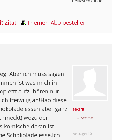
heilfastenkur.de
it
Zitat
Themen-Abo bestellen
eg. Aber ich muss sagen
ommen ist was mich in
plettt aufzuhören nur
ich freiwilig an!Hab diese
chokolade essen aber ganz
textra
schmeckt( wozu der
... ist OFFLINE
as komische daran ist
ne Schokolade esse.Ich
Beiträge:
10