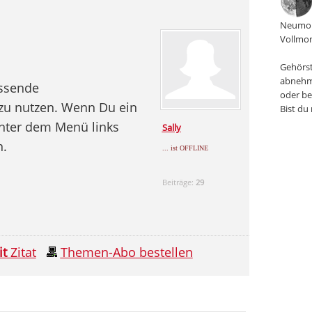
Neumon
Vollmon
Gehörst
abnehm
assende
oder be
 zu nutzen. Wenn Du ein
Bist du
hinter dem Menü links
Sally
n.
... ist OFFLINE
Beiträge:
29
it
Zitat
Themen-Abo bestellen