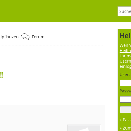
Hei
ilpflanzen
Forum
Wenn 
Heilf
kanns
User
einlo
!
User:
Passw
» Pas
» Zu