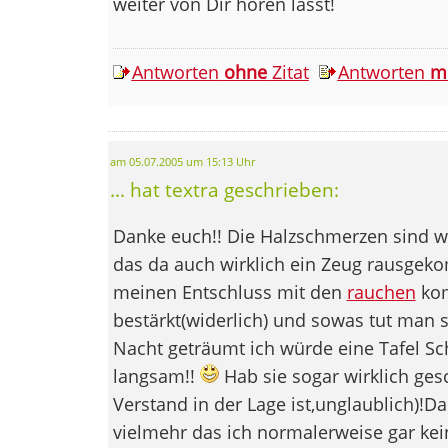
weiter von Dir hören lässt!
Antworten
ohne
Zitat
Antworten
m
am 05.07.2005 um 15:13 Uhr
... hat textra geschrieben:
Danke euch!! Die Halzschmerzen sind w
das da auch wirklich ein Zeug rausgek
meinen Entschluss mit den
rauchen
kom
bestärkt(widerlich) und sowas tut man s
Nacht geträumt ich würde eine Tafel S
langsam!!
Hab sie sogar wirklich ge
Verstand in der Lage ist,unglaublich)!D
vielmehr das ich normalerweise gar kei