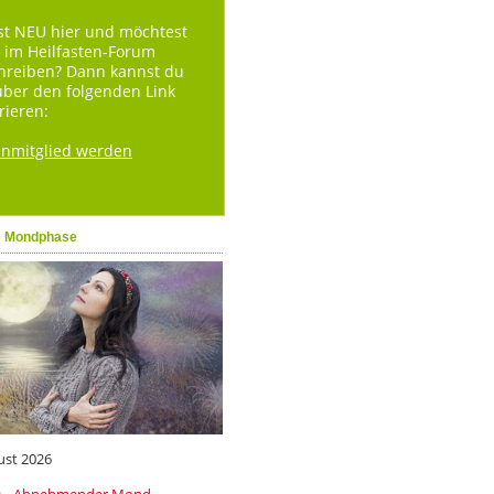
st NEU hier und möchtest
 im Heilfasten-Forum
hreiben? Dann kannst du
über den folgenden Link
rieren:
enmitglied werden
e Mondphase
ust 2026