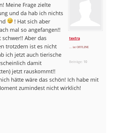
n! Meine Frage zielte
ung und da hab ich nichts
ind
! Hat sich aber
nfach mal so angefangen!!
t schwer!! Aber das
textra
n trotzdem ist es nicht
... ist OFFLINE
b ich jetzt auch tierische
cheinlich damit
Beiträge:
10
ten) jetzt rauskommt!!
ich hätte wäre das schön! Ich habe mit
 Moment zumindest nicht wirklich!