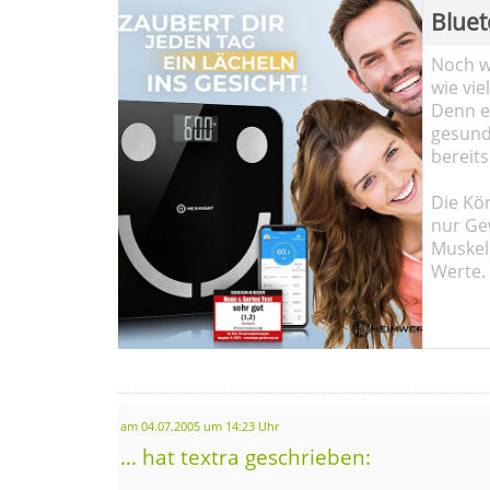
Bluet
Noch wi
wie vie
Denn ei
gesund
bereits
Die Kö
nur Ge
Muskel
Werte.
am 04.07.2005 um 14:23 Uhr
... hat textra geschrieben: