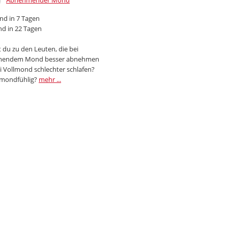
Abnehmender Mond
d in 7 Tagen
d in 22 Tagen
 du zu den Leuten, die bei
endem Mond besser abnehmen
i Vollmond schlechter schlafen?
 mondfühlig?
mehr ...