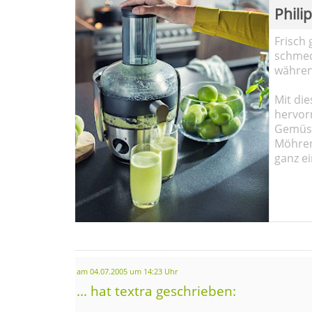
Phili
Frisch 
schmec
währen
Mit die
hervor
Gemüse
Möhren!
ganz ei
am 04.07.2005 um 14:23 Uhr
... hat textra geschrieben: