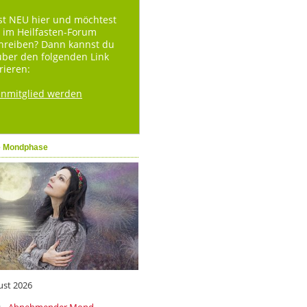
st NEU hier und möchtest
 im Heilfasten-Forum
hreiben? Dann kannst du
über den folgenden Link
rieren:
enmitglied werden
e Mondphase
ust 2026