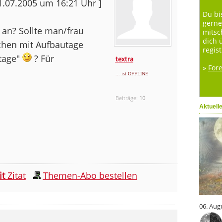
01.07.2005 um 16:21 Uhr ]
Du bi
gerne
 an? Sollte man/frau
mitsc
dich 
chen mit Aufbautage
regist
stage"
? Für
textra
»
For
... ist OFFLINE
Beiträge:
10
Aktuell
it
Zitat
Themen-Abo bestellen
06. Aug