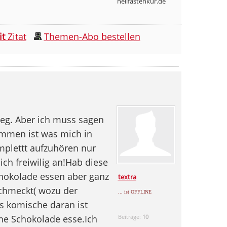
heilfastenkur.de
it
Zitat
Themen-Abo bestellen
eg. Aber ich muss sagen
ommen ist was mich in
plettt aufzuhören nur
ich freiwilig an!Hab diese
chokolade essen aber ganz
textra
schmeckt( wozu der
... ist OFFLINE
as komische daran ist
ne Schokolade esse.Ich
Beiträge:
10