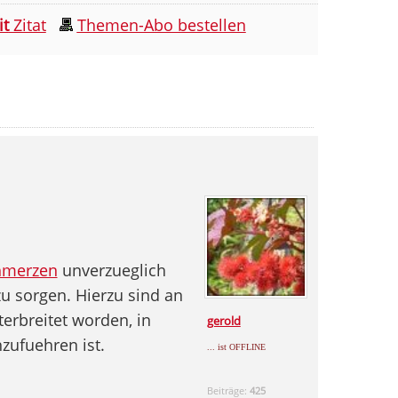
it
Zitat
Themen-Abo bestellen
hmerzen
unverzueglich
u sorgen. Hierzu sind an
terbreitet worden, in
gerold
zufuehren ist.
... ist OFFLINE
Beiträge:
425