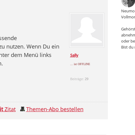
Neumon
Vollmon
Gehörst
abnehm
assende
oder be
 zu nutzen. Wenn Du ein
Bist du
hinter dem Menü links
Sally
n.
... ist OFFLINE
Beiträge:
29
it
Zitat
Themen-Abo bestellen