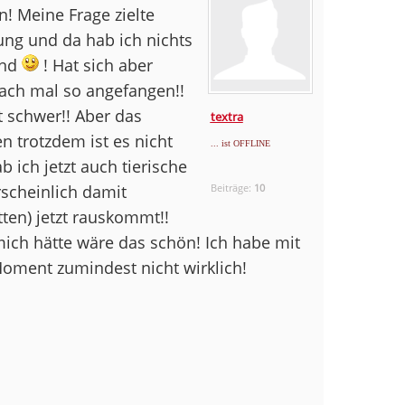
n! Meine Frage zielte
ung und da hab ich nichts
ind
! Hat sich aber
nfach mal so angefangen!!
t schwer!! Aber das
textra
n trotzdem ist es nicht
... ist OFFLINE
b ich jetzt auch tierische
cheinlich damit
Beiträge:
10
ten) jetzt rauskommt!!
ich hätte wäre das schön! Ich habe mit
 Moment zumindest nicht wirklich!