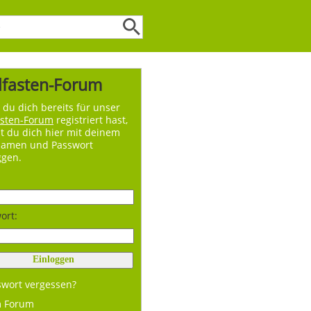
lfasten-Forum
du dich bereits für unser
asten-Forum
registriert hast,
t du dich hier mit deinem
namen und Passwort
ggen.
ort:
swort vergessen?
m Forum