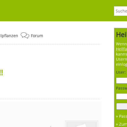
Hei
ilpflanzen
Forum
Wenn 
Heilf
kanns
User
einlo
!
User:
Passw
» Pas
» Zu