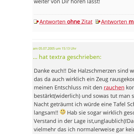
weiter von Dir hören lässt!
Antworten
ohne
Zitat
Antworten
m
am 05.07.2005 um 15:13 Uhr
... hat textra geschrieben:
Danke euch!! Die Halzschmerzen sind w
das da auch wirklich ein Zeug rausgek
meinen Entschluss mit den
rauchen
kom
bestärkt(widerlich) und sowas tut man s
Nacht geträumt ich würde eine Tafel S
langsam!!
Hab sie sogar wirklich ge
Verstand in der Lage ist,unglaublich)!D
vielmehr das ich normalerweise gar kei