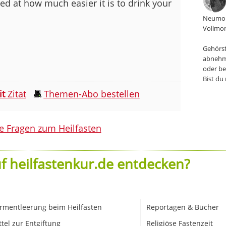
zed at how much easier it is to drink your
Neumon
Vollmon
Gehörst
abnehm
oder be
Bist du
it
Zitat
Themen-Abo bestellen
le Fragen zum Heilfasten
f heilfastenkur.de entdecken?
rmentleerung beim Heilfasten
Reportagen & Bücher
ttel zur Entgiftung
Religiöse Fastenzeit