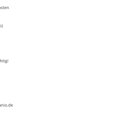
asten
b)
htig!
anio.de