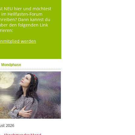
st NEU hier und möchtest
 im Heilfasten-Forum
hreiben? Dann kannst du
über den folgenden Link
rieren:
enmitglied werden
e Mondphase
ust 2026