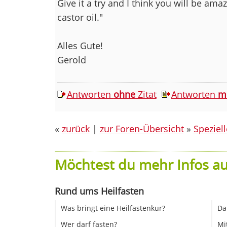
Give it a try and I think you will be ama
castor oil."
Alles Gute!
Gerold
Antworten
ohne
Zitat
Antworten
m
«
zurück
|
zur Foren-Übersicht
»
Speziel
Möchtest du mehr Infos au
Rund ums Heilfasten
Was bringt eine Heilfastenkur?
Da
Wer darf fasten?
Mi