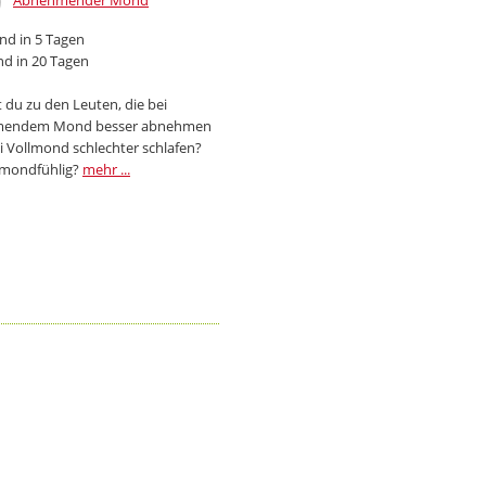
Abnehmender Mond
d in 5 Tagen
d in 20 Tagen
 du zu den Leuten, die bei
endem Mond besser abnehmen
i Vollmond schlechter schlafen?
 mondfühlig?
mehr ...