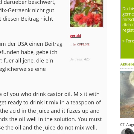
d darueber beschwert,
Du bi
ix-Getraenk nicht gut
gerne
 diesen Beitrag nicht
mitsc
dich 
regist
gerold
»
For
m der USA einen Beitrag
... ist OFFLINE
efunden habe, gebe ich
fuer all jene, die ein
Beiträge:
425
Aktuell
eglicherweise eine
se of you who drink castor oil. Mix it with
et ready to drink it mix in a teaspoon of
he acid in the juice and it fizzes up and
ds the oil well in the solution. You must
07. Aug
e the oil and the juice do not mix well.