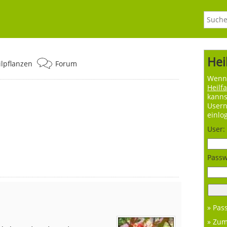
Hei
ilpflanzen
Forum
Wenn 
Heilf
kanns
User
einlo
User:
Passw
» Pas
» Zu