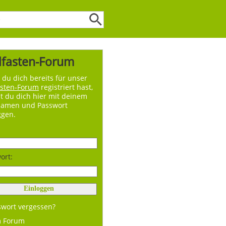
lfasten-Forum
du dich bereits für unser
asten-Forum
registriert hast,
t du dich hier mit deinem
namen und Passwort
ggen.
ort:
swort vergessen?
m Forum