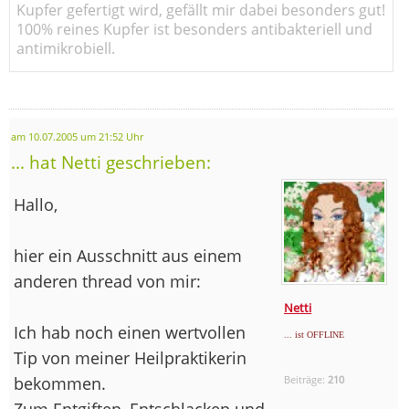
Kupfer gefertigt wird, gefällt mir dabei besonders gut!
100% reines Kupfer ist besonders antibakteriell und
antimikrobiell.
am 10.07.2005 um 21:52 Uhr
... hat Netti geschrieben:
Hallo,
hier ein Ausschnitt aus einem
anderen thread von mir:
Netti
Ich hab noch einen wertvollen
... ist OFFLINE
Tip von meiner Heilpraktikerin
bekommen.
Beiträge:
210
Zum Entgiften, Entschlacken und