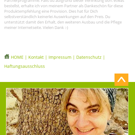
Partnerprogramme. Falls du aufgrund dieser Verlinkung dort etwas
bestellst, erhalte ich von meinem Partner als Dankeschön für diese
Produktempfehlung eine Provision. Dies hat für Dich
selbstverständlich keinerlei Auswirkungen auf den Preis. Du
unterstützt damit den Erhalt, den weiteren Ausbau und die Pflege
meiner Internetseite. Vielen Dank :-)
HOME
|
Kontakt
|
Impressum
|
Datenschutz
|
Haftungsausschluss