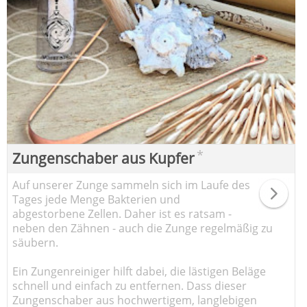
*
Zungenschaber aus Kupfer
Auf unserer Zunge sammeln sich im Laufe des
Tages jede Menge Bakterien und
abgestorbene Zellen. Daher ist es ratsam -
neben den Zähnen - auch die Zunge regelmäßig zu
säubern.
Ein Zungenreiniger hilft dabei, die lästigen Beläge
schnell und einfach zu entfernen. Dass dieser
Zungenschaber aus hochwertigem, langlebigen