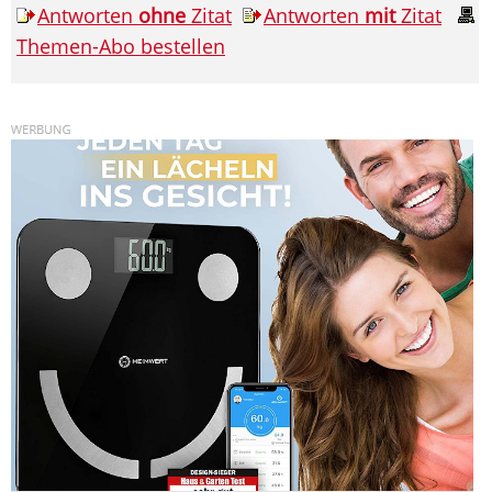
Antworten
ohne
Zitat
Antworten
mit
Zitat
Themen-Abo bestellen