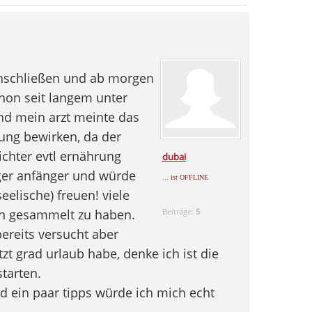
anschließen und ab morgen
hon seit langem unter
nd mein arzt meinte das
ung bewirken, da der
chter evtl ernährung
dubai
iger anfänger und würde
... ist OFFLINE
elische) freuen! viele
en gesammelt zu haben.
Beiträge:
5
ereits versucht aber
etzt grad urlaub habe, denke ich ist die
starten.
 ein paar tipps würde ich mich echt