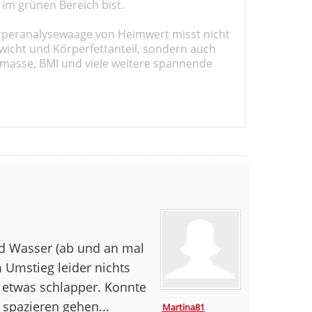
 im grünen Bereich bist.
rperanalysewaage von Heimwert misst nicht
wicht und Körperfettanteil, sondern auch
masse, BMI und viele weitere spannende
nd Wasser (ab und an mal
 Umstieg leider nichts
h etwas schlapper. Konnte
spazieren gehen...
Martina81