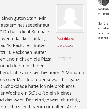
Neumon
Vollmon
 einen guten Start. Mir
Gehörst
l gestern hat seeeehr gut
abnehm
? Du hast die 4 Kilo nach
oder be
r wenn das kein anfang
Bist du
Pusteblume
enau 16 Päckchen Butter
... ist OFFLINE
etzt 16 Päckchen Butter
en und nicht an die Pizza
Beiträge:
25
nn ich kann mich bei
hen. Habe aber seit bestimmt 3 Monaten
s oder Mc´doof oder sowas, bin ganz
Mit Schokolade hatte ich nie probleme,
der Woche ein Stückt (so ein kleines
nd das wars. Das einzige was ich richtig
te ich essen bis zum umfallen. Aber