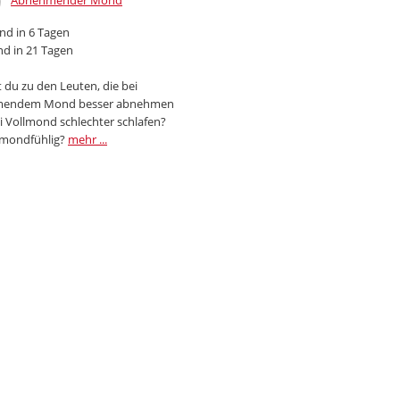
Abnehmender Mond
d in 6 Tagen
d in 21 Tagen
 du zu den Leuten, die bei
endem Mond besser abnehmen
i Vollmond schlechter schlafen?
 mondfühlig?
mehr ...