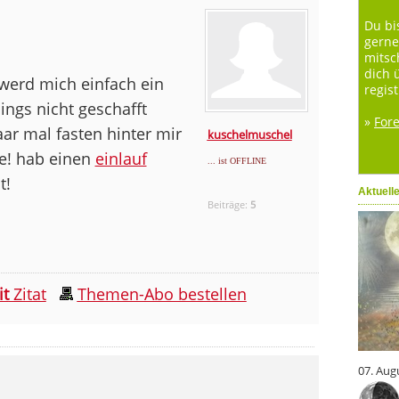
Du bi
gerne
mitsc
dich 
werd mich einfach ein
regist
ings nicht geschafft
»
For
ar mal fasten hinter mir
kuschelmuschel
te! hab einen
einlauf
... ist OFFLINE
t!
Aktuell
Beiträge:
5
it
Zitat
Themen-Abo bestellen
07. Aug