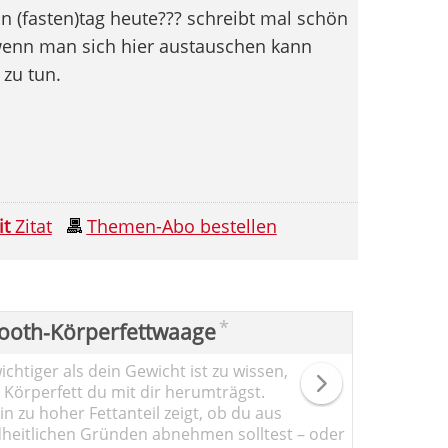
in (fasten)tag heute??? schreibt mal schön
 wenn man sich hier austauschen kann
 zu tun.
it
Zitat
Themen-Abo bestellen
*
ooth-Körperfettwaage
chtiger als dein Gewicht ist zu wissen,
l Körperfett du mit dir herumträgst.
n zu hoher Fettanteil zeigt, ob du aus
heitlichen Gründen abnehmen solltest – oder