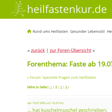
heilfastenkur.de
Rund ums Heilfasten
Gesunder Lebensstil
He
«
zurück
|
zur Foren-Übersicht
»
Forenthema: Faste ab 19.0
»
Forum: Spezielle Fragen zum Heilfasten
Gehe zu Seite:
(
1
|
2
|
3
|
4
)
am 19.07.2005 um 19:29 Uhr
... hat kuschelmuschel geschrieben: