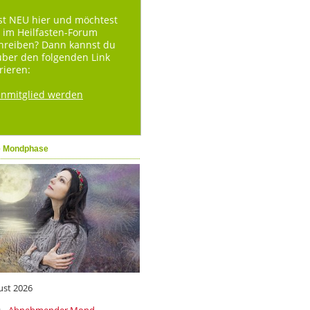
st NEU hier und möchtest
 im Heilfasten-Forum
hreiben? Dann kannst du
über den folgenden Link
rieren:
enmitglied werden
e Mondphase
ust 2026