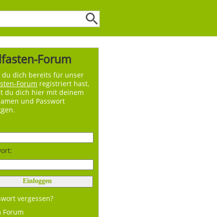
lfasten-Forum
du dich bereits für unser
asten-Forum
registriert hast,
t du dich hier mit deinem
namen und Passwort
ggen.
ort:
swort vergessen?
m Forum