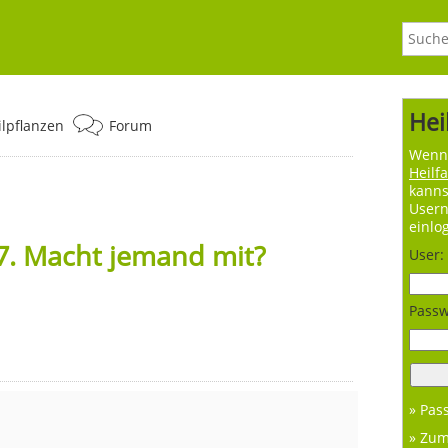
Hei
ilpflanzen
Forum
Wenn 
Heilf
kanns
User
einlo
7. Macht jemand mit?
User:
Passw
» Pas
» Zu