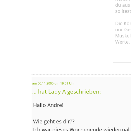
du aus
solltes
Die Kö
nur Ge
Muskel
Werte.
am 06.11.2005 um 19:31 Uhr
... hat Lady A geschrieben:
Hallo Andre!
Wie geht es dir??
Ich war dieses Wochenende wiedermal 