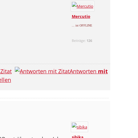
Mercutio
... ist OFFLINE
Beiträge:
126
Zitat
Antworten
mit
llen
sibika