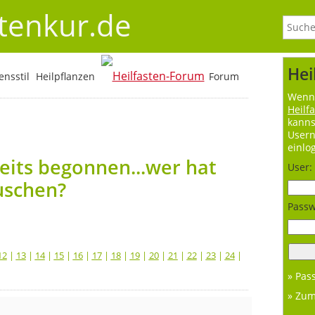
stenkur.de
Hei
nsstil
Heilpflanzen
Forum
Wenn 
Heilf
kanns
User
einlo
eits begonnen...wer hat
User:
uschen?
Passw
12
|
13
|
14
|
15
|
16
|
17
|
18
|
19
|
20
|
21
|
22
|
23
|
24
|
» Pas
» Zu