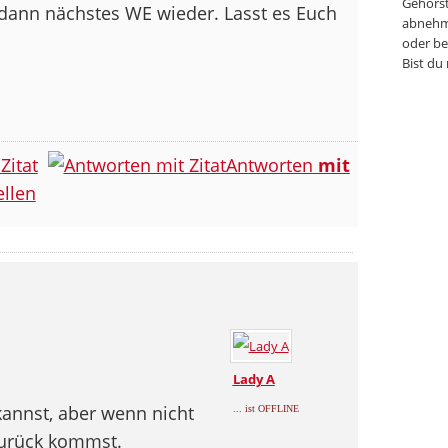
Gehörst
dann nächstes WE wieder. Lasst es Euch
abnehm
oder be
Bist du
Zitat
Antworten
mit
llen
Lady A
kannst, aber wenn nicht
... ist OFFLINE
zurück kommst.