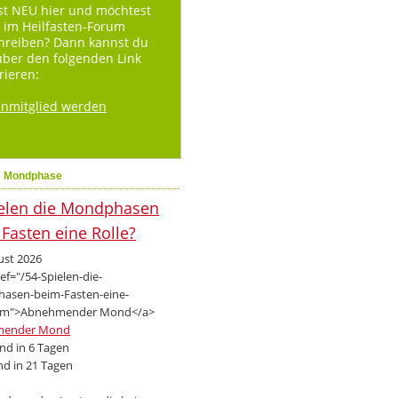
st NEU hier und möchtest
 im Heilfasten-Forum
hreiben? Dann kannst du
über den folgenden Link
rieren:
enmitglied werden
e Mondphase
ust 2026
mender Mond
d in 6 Tagen
d in 21 Tagen