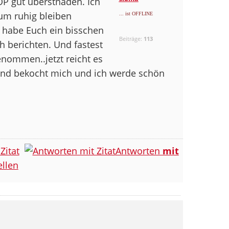
OP gut überstnaden. Ich
um ruhig bleiben
... ist OFFLINE
t habe Euch ein bisschen
Beiträge:
113
h berichten. Und fastest
enommen..jetzt reicht es
eund bekocht mich und ich werde schön
Zitat
Antworten
mit
llen