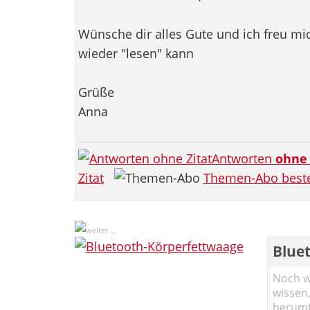
Wünsche dir alles Gute und ich freu mi
wieder "lesen" kann
Grüße
Anna
Antworten
ohne
Zitat
Themen-Abo beste
Blue
Noch wi
wissen,
herumtr