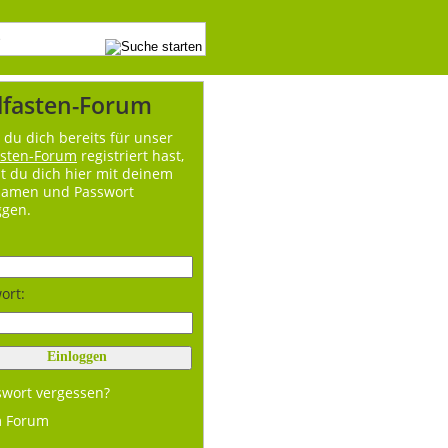
lfasten-Forum
du dich bereits für unser
asten-Forum
registriert hast,
t du dich hier mit deinem
namen und Passwort
ggen.
ort:
swort vergessen?
m Forum