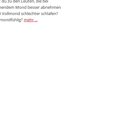
 du zu den Leuten, die bei
endem Mond besser abnehmen
i Vollmond schlechter schlafen?
 mondfühlig?
mehr ...