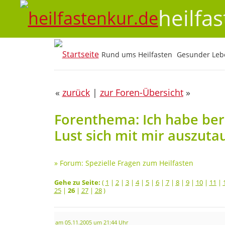
heilfa
Rund ums Heilfasten
Gesunder Lebe
«
zurück
|
zur Foren-Übersicht
»
Forenthema: Ich habe ber
Lust sich mit mir auszuta
»
Forum: Spezielle Fragen zum Heilfasten
Gehe zu Seite:
(
1
|
2
|
3
|
4
|
5
|
6
|
7
|
8
|
9
|
10
|
11
|
25
|
26
|
27
|
28
)
am 05.11.2005 um 21:44 Uhr