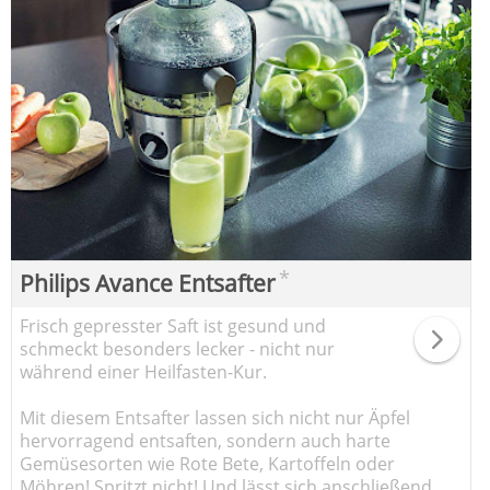
*
Philips Avance Entsafter
Frisch gepresster Saft ist gesund und
schmeckt besonders lecker - nicht nur
während einer Heilfasten-Kur.
Mit diesem Entsafter lassen sich nicht nur Äpfel
hervorragend entsaften, sondern auch harte
Gemüsesorten wie Rote Bete, Kartoffeln oder
Möhren! Spritzt nicht! Und lässt sich anschließend