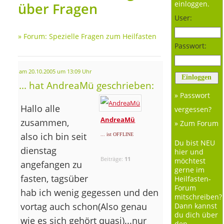
einloggen.
über Fragen
User:
»
Forum: Spezielle Fragen zum Heilfasten
Passwort:
am 20.10.2005 um 13:09 Uhr
... hat AndreaMü geschrieben:
» Passwort
Hallo alle
vergessen?
AndreaMü
zusammen,
» Zum Forum
also ich bin seit
... ist OFFLINE
Du bist NEU
dienstag
hier und
Beiträge:
11
möchtest
angefangen zu
gerne im
fasten, tagsüber
Heilfasten-
Forum
hab ich wenig gegessen und den
mitschreiben?
vortag auch schon(Also genau
Dann kannst
du dich über
wie es sich gehört quasi)...nur
den