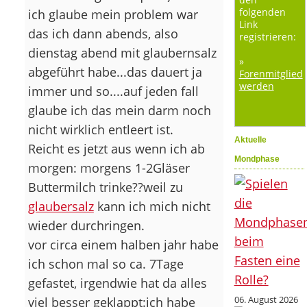
folgenden
ich glaube mein problem war
Link
das ich dann abends, also
registrieren:
dienstag abend mit glaubernsalz
»
abgeführt habe...das dauert ja
Forenmitglied
werden
immer und so....auf jeden fall
glaube ich das mein darm noch
nicht wirklich entleert ist.
Aktuelle
Reicht es jetzt aus wenn ich ab
Mondphase
morgen: morgens 1-2Gläser
Buttermilch trinke??weil zu
glaubersalz
kann ich mich nicht
wieder durchringen.
vor circa einem halben jahr habe
ich schon mal so ca. 7Tage
gefastet, irgendwie hat da alles
06. August 2026
viel besser geklappt:ich habe