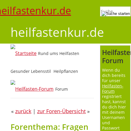
heilfastenkur.de
Heilfaste
Rund ums Heilfasten
Forum
Wenn du
Gesunder Lebensstil
Heilpflanzen
dich bereits
für unser
Heilfasten-
Forum
Forum
registriert
hast, kannst
du dich hier
«
zurück
|
zur Foren-Übersicht
»
mit deinem
Usernamen
und
Forenthema: Fragen
Passwort