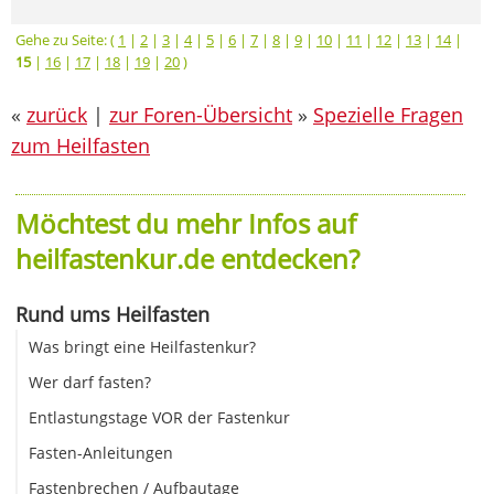
Gehe zu Seite: (
1
|
2
|
3
|
4
|
5
|
6
|
7
|
8
|
9
|
10
|
11
|
12
|
13
|
14
|
15
|
16
|
17
|
18
|
19
|
20
)
«
zurück
|
zur Foren-Übersicht
»
Spezielle Fragen
zum Heilfasten
Möchtest du mehr Infos auf
heilfastenkur.de entdecken?
Rund ums Heilfasten
Was bringt eine Heilfastenkur?
Wer darf fasten?
Entlastungstage VOR der Fastenkur
Fasten-Anleitungen
Fastenbrechen / Aufbautage