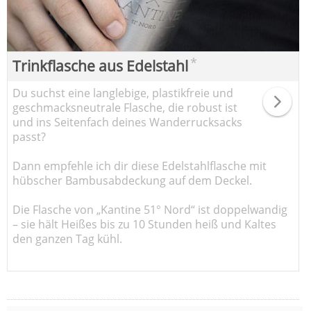
*
Trinkflasche aus Edelstahl
Du suchst eine langlebige, plastikfreie und
geschmacksneutrale Flasche, die robust ist
und ins Seitenfach deines Wanderrucksacks
passt?
Dann empfehle ich dir diese Edelstahlflasche mit
hübscher Bambusabdeckung auf dem Deckel.
Die Flasche von „Kantine 51° Nord“ ist doppelwandig
– sie hält Heißes bis zu 10 Stunden heiß und Kaltes
den ganzen Tag kühl.