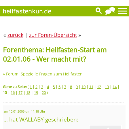
«
zurück
|
zur Foren-Übersicht
»
Forenthema: Heilfasten-Start am
02.01.06 - Wer macht mit?
»
Forum: Spezielle Fragen zum Heilfasten
Gehe zu Seite:
(
1
|
2
|
3
|
4
|
5
|
6
|
7
|
8
|
9
|
10
|
11
|
12
|
13
|
14
|
15
|
16
|
17
|
18
|
19
|
20
)
am 10.01.2006 um 11:18 Uhr
... hat WALLABY geschrieben: