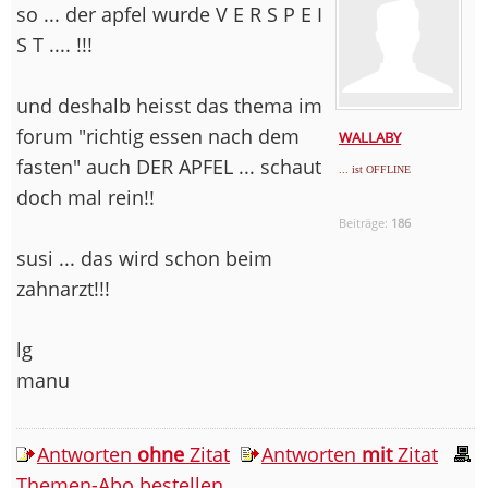
so ... der apfel wurde V E R S P E I
S T .... !!!
und deshalb heisst das thema im
forum "richtig essen nach dem
WALLABY
fasten" auch DER APFEL ... schaut
... ist OFFLINE
doch mal rein!!
Beiträge:
186
susi ... das wird schon beim
zahnarzt!!!
lg
manu
Antworten
ohne
Zitat
Antworten
mit
Zitat
Themen-Abo bestellen