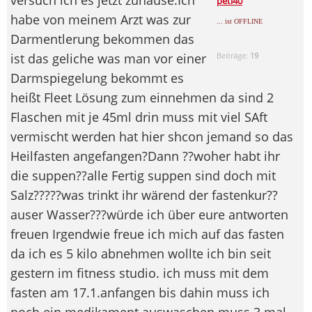
peti40
habe von meinem Arzt was zur
... ist OFFLINE
Darmentlerung bekommen das
ist das geliche was man vor einer
Beiträge:
19
Darmspiegelung bekommt es
heißt Fleet Lösung zum einnehmen da sind 2
Flaschen mit je 45ml drin muss mit viel SAft
vermischt werden hat hier shcon jemand so das
Heilfasten angefangen?Dann ??woher habt ihr
die suppen??alle Fertig suppen sind doch mit
Salz?????was trinkt ihr wärend der fastenkur??
auser Wasser???würde ich über eure antworten
freuen Irgendwie freue ich mich auf das fasten
da ich es 5 kilo abnehmen wollte ich bin seit
gestern im fitness studio. ich muss mit dem
fasten am 17.1.anfangen bis dahin muss ich
noch ein medikament auswaschen muss 3 mal