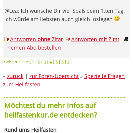
@Lea: Ich wünsche Dir viel Spaß beim 1.ten Tag,
ich würde am liebsten auch gleich loslegen
Antworten
ohne
Zitat
Antworten
mit
Zitat
Themen-Abo bestellen
Gehe zu Seite: (
1
|
2
|
3
|
4
|
5
|
6
|
7
)
«
zurück
|
zur Foren-Übersicht
»
Spezielle Fragen
zum Heilfasten
Möchtest du mehr Infos auf
heilfastenkur.de entdecken?
Rund ums Heilfasten