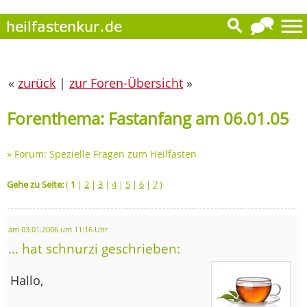
«
zurück
|
zur Foren-Übersicht
»
Forenthema: Fastanfang am 06.01.05
»
Forum: Spezielle Fragen zum Heilfasten
Gehe zu Seite:
(
1
|
2
|
3
|
4
|
5
|
6
|
7
)
am 03.01.2006 um 11:16 Uhr
... hat schnurzi geschrieben:
Hallo,