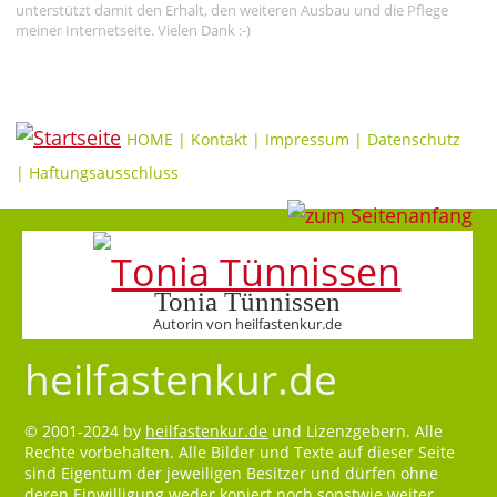
unterstützt damit den Erhalt, den weiteren Ausbau und die Pflege
meiner Internetseite. Vielen Dank :-)
HOME
|
Kontakt
|
Impressum
|
Datenschutz
|
Haftungsausschluss
Tonia Tünnissen
Autorin von heilfastenkur.de
heilfastenkur.de
© 2001-2024 by
heilfastenkur.de
und Lizenzgebern. Alle
Rechte vorbehalten. Alle Bilder und Texte auf dieser Seite
sind Eigentum der jeweiligen Besitzer und dürfen ohne
deren Einwilligung weder kopiert noch sonstwie weiter