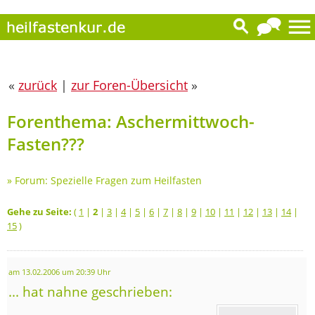
«
zurück
|
zur Foren-Übersicht
»
Forenthema: Aschermittwoch-
Fasten???
»
Forum: Spezielle Fragen zum Heilfasten
Gehe zu Seite:
(
1
|
2
|
3
|
4
|
5
|
6
|
7
|
8
|
9
|
10
|
11
|
12
|
13
|
14
|
15
)
am 13.02.2006 um 20:39 Uhr
... hat nahne geschrieben: