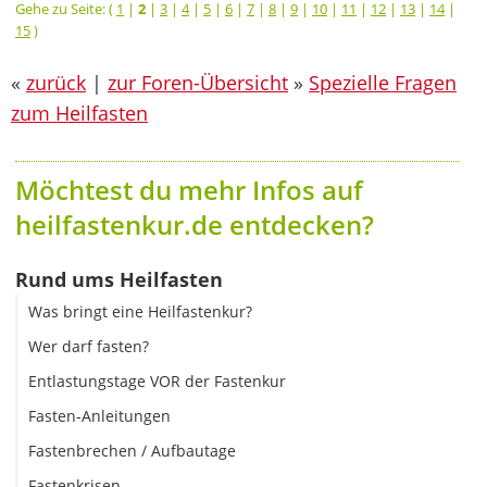
Gehe zu Seite: (
1
|
2
|
3
|
4
|
5
|
6
|
7
|
8
|
9
|
10
|
11
|
12
|
13
|
14
|
15
)
«
zurück
|
zur Foren-Übersicht
»
Spezielle Fragen
zum Heilfasten
Möchtest du mehr Infos auf
heilfastenkur.de entdecken?
Rund ums Heilfasten
Was bringt eine Heilfastenkur?
Wer darf fasten?
Entlastungstage VOR der Fastenkur
Fasten-Anleitungen
Fastenbrechen / Aufbautage
Fastenkrisen