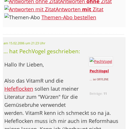
Antworten
ohne
Zitat
Antworten
mit
Zitat
Themen-Abo bestellen
am 15.02.2006 um 21:23 Uhr
... hat PechVogel geschrieben:
Hallo Ihr Lieben,
PechVogel
Also das VitamR und die
... ist OFFLINE
Hefeflocken
sollen laut meiner
Beiträge:
11
Literatur zum "Würzen" für die
Gemüsebruhe verwendet
werden. VitamR kenn ich schmeckt so na ja.
Hefeflocken muss ich mir auch im Reformhaus
zeigen lassen. Kenn ich überhaupt nicht.