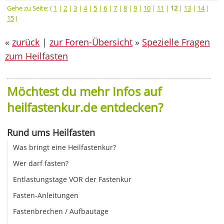
Gehe zu Seite: (
1
|
2
|
3
|
4
|
5
|
6
|
7
|
8
|
9
|
10
|
11
|
12
|
13
|
14
|
15
)
«
zurück
|
zur Foren-Übersicht
»
Spezielle Fragen
zum Heilfasten
Möchtest du mehr Infos auf
heilfastenkur.de entdecken?
Rund ums Heilfasten
Was bringt eine Heilfastenkur?
Wer darf fasten?
Entlastungstage VOR der Fastenkur
Fasten-Anleitungen
Fastenbrechen / Aufbautage