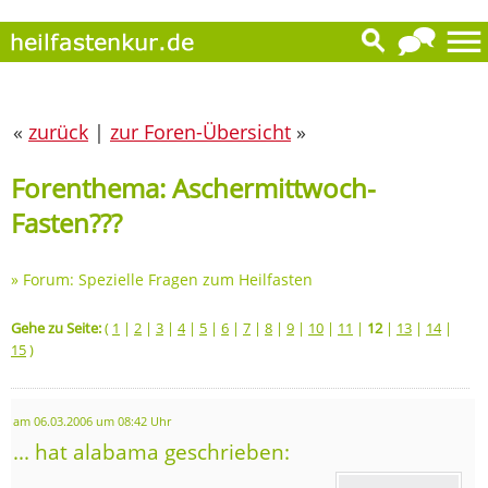
«
zurück
|
zur Foren-Übersicht
»
Forenthema: Aschermittwoch-
Fasten???
»
Forum: Spezielle Fragen zum Heilfasten
Gehe zu Seite:
(
1
|
2
|
3
|
4
|
5
|
6
|
7
|
8
|
9
|
10
|
11
|
12
|
13
|
14
|
15
)
am 06.03.2006 um 08:42 Uhr
... hat alabama geschrieben: