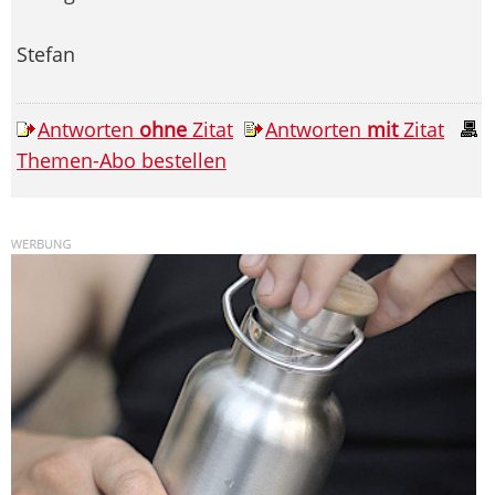
Stefan
Antworten
ohne
Zitat
Antworten
mit
Zitat
Themen-Abo bestellen