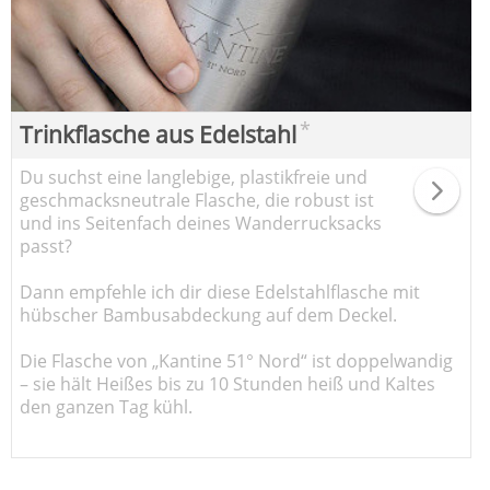
*
Trinkflasche aus Edelstahl
Du suchst eine langlebige, plastikfreie und
geschmacksneutrale Flasche, die robust ist
und ins Seitenfach deines Wanderrucksacks
passt?
Dann empfehle ich dir diese Edelstahlflasche mit
hübscher Bambusabdeckung auf dem Deckel.
Die Flasche von „Kantine 51° Nord“ ist doppelwandig
– sie hält Heißes bis zu 10 Stunden heiß und Kaltes
den ganzen Tag kühl.