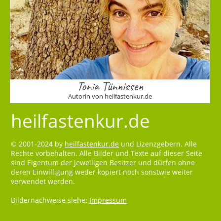
Tonia Tünnissen
Autorin von heilfastenkur.de
heilfastenkur.de
© 2001-2024 by
heilfastenkur.de
und Lizenzgebern. Alle
Rechte vorbehalten. Alle Bilder und Texte auf dieser Seite
sind Eigentum der jeweiligen Besitzer und dürfen ohne
deren Einwilligung weder kopiert noch sonstwie weiter
verwendet werden.
Bildernachweise siehe:
Impressum