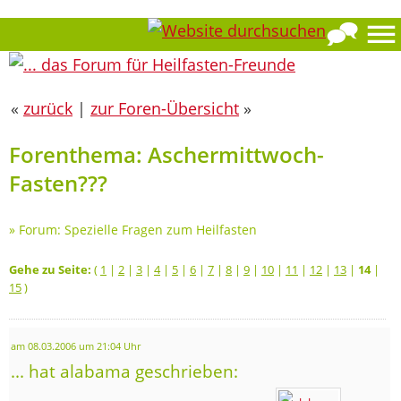
«
zurück
|
zur Foren-Übersicht
»
Forenthema: Aschermittwoch-
Fasten???
»
Forum: Spezielle Fragen zum Heilfasten
Gehe zu Seite:
(
1
|
2
|
3
|
4
|
5
|
6
|
7
|
8
|
9
|
10
|
11
|
12
|
13
|
14
|
15
)
am 08.03.2006 um 21:04 Uhr
... hat alabama geschrieben: