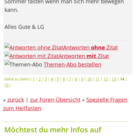
Sommer fasten wenn man sich mehr bewegen
kann.
Alles Gute & LG
Antworten
ohne
Zitat
Antworten
mit
Zitat
Themen-Abo bestellen
Gehe zu Seite: (
1
|
2
|
3
|
4
|
5
|
6
|
7
|
8
|
9
|
10
|
11
|
12
|
13
|
14
|
15
)
«
zurück
|
zur Foren-Übersicht
»
Spezielle Fragen
zum Heilfasten
Möchtest du mehr Infos auf