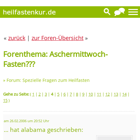
«
zurück
|
zur Foren-Übersicht
»
Forenthema: Aschermittwoch-
Fasten???
»
Forum: Spezielle Fragen zum Heilfasten
Gehe zu Seite:
(
1
|
2
|
3
|
4
|
5
|
6
|
7
|
8
|
9
|
10
|
11
|
12
|
13
|
14
|
15
)
am 26.02.2006 um 20:52 Uhr
... hat alabama geschrieben: