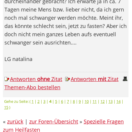
durcheinander gebracht? Ich erwarte ja in ca. 7
Tagen meine Mens bzw. lieber nicht, da ich gern
noch mal schwanger werden möchte. Meint ihr,
das könnte schlecht sein, jetzt zu fasten? Aber ich
doch nicht mein ganzes Leben aufs eventuell
schwanger sein ausrichten....
LG natalina
Antworten
ohne
Zitat
Antworten
mit
Zitat
Themen-Abo bestellen
Gehe zu Seite: (
1
|
2
|
3
|
4
|
5
|
6
|
7
|
8
|
9
|
10
|
11
|
12
|
13
|
14
|
15
)
«
zurück
|
zur Foren-Übersicht
»
Spezielle Fragen
zum Heilfasten