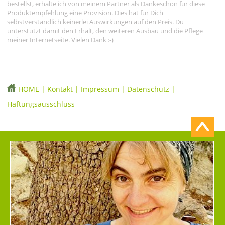
bestellst, erhalte ich von meinem Partner als Dankeschön für diese
Produktempfehlung eine Provision. Dies hat für Dich
selbstverständlich keinerlei Auswirkungen auf den Preis. Du
unterstützt damit den Erhalt, den weiteren Ausbau und die Pflege
meiner Internetseite. Vielen Dank :-)
HOME
|
Kontakt
|
Impressum
|
Datenschutz
|
Haftungsausschluss