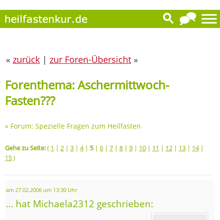
«
zurück
|
zur Foren-Übersicht
»
Forenthema: Aschermittwoch-
Fasten???
»
Forum: Spezielle Fragen zum Heilfasten
Gehe zu Seite:
(
1
|
2
|
3
|
4
|
5
|
6
|
7
|
8
|
9
|
10
|
11
|
12
|
13
|
14
|
15
)
am 27.02.2006 um 13:30 Uhr
... hat Michaela2312 geschrieben: