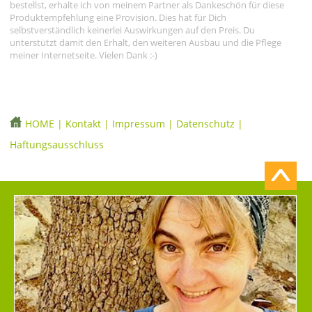
bestellst, erhalte ich von meinem Partner als Dankeschön für diese
Produktempfehlung eine Provision. Dies hat für Dich
selbstverständlich keinerlei Auswirkungen auf den Preis. Du
unterstützt damit den Erhalt, den weiteren Ausbau und die Pflege
meiner Internetseite. Vielen Dank :-)
HOME
|
Kontakt
|
Impressum
|
Datenschutz
|
Haftungsausschluss