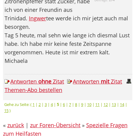
Zitronenpfeffer statt Zucker, habe
ich von einer Freundin aus
Trinidad.
Ingwer
tee werde ich mir jetzt auch mal
besorgen.
Tag 5 heute, mal sehn wie lange ich diesmal Lust
habe. Ich habe mir keine feste Zeitspanne
vorgenommen. Heute ist mir extrem kalt.
Michaela
Antworten
ohne
Zitat
Antworten
mit
Zitat
Themen-Abo bestellen
Gehe zu Seite: (
1
|
2
|
3
|
4
|
5
|
6
|
7
|
8
|
9
|
10
|
11
|
12
|
13
|
14
|
15
)
«
zurück
|
zur Foren-Übersicht
»
Spezielle Fragen
zum Heilfasten