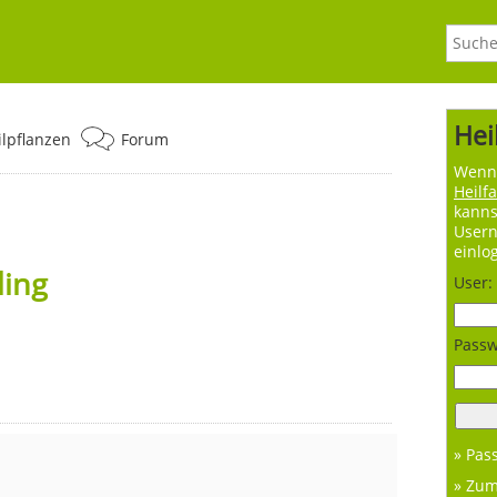
Hei
ilpflanzen
Forum
Wenn 
Heilf
kanns
User
einlo
ling
User:
Passw
» Pas
» Zu