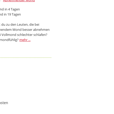
Abnehmender Mond
d in 4 Tagen
d in 19 Tagen
 du zu den Leuten, die bei
endem Mond besser abnehmen
i Vollmond schlechter schlafen?
 mondfühlig?
mehr ...
asten