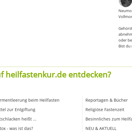
Neumon
Vollmon
Gehörst
abnehm
oder be
Bist du
f heilfastenkur.de entdecken?
rmentleerung beim Heilfasten
Reportagen & Bücher
ttel zur Entgiftung
Religiöse Fastenzeit
tschlacken heißt ...
Besinnliches zum Heilf
tox - was ist das?
NEU & AKTUELL