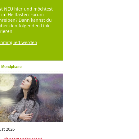
st NEU hier und möchtest
 im Heilfasten-Forum
hreiben? Dann kannst du
über den folgenden Link
rieren:
enmitglied werden
e Mondphase
ust 2026