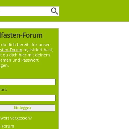
lfasten-Forum
du dich bereits für unser
asten-Forum
registriert hast,
t du dich hier mit deinem
namen und Passwort
ggen.
ort:
swort vergessen?
m Forum