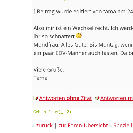
[ Beitrag wurde editiert von tama am 2
Also mir ist ein Wechsel recht. Ich we
ihr so schnattert
Mondfrau: Alles Gute! Bis Montag. wen
ein paar EDV-Männer auch fasten. Da bin
Viele Grüße,
Tama
Antworten
ohne
Zitat
Antworten
m
Gehe zu Seite: (
1
|
2
)
«
zurück
|
zur Foren-Übersicht
»
Speziel