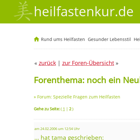
heilfastenkur.de
Rund ums Heilfasten
Gesunder Lebensstil
He
«
zurück
|
zur Foren-Übersicht
»
Forenthema: noch ein Neu
»
Forum: Spezielle Fragen zum Heilfasten
Gehe zu Seite:
(
1
|
2
)
am 24.02.2006 um 12:54 Uhr
... hat tama geschrieben: