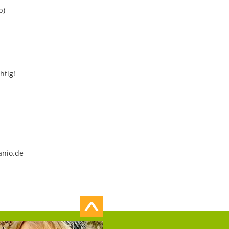
b)
htig!
anio.de