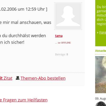
Du bi
4.02.2006 um 12:59 Uhr ]
gerne
mitsc
dich 
rde mir mal anschauen, was
regist
»
For
n du durchhälst werden
tama
 ich sicher!
... ist OFFLINE
Aktuell
Beiträge:
8
it
Zitat
Themen-Abo bestellen
09. Aug
le Fragen zum Heilfasten