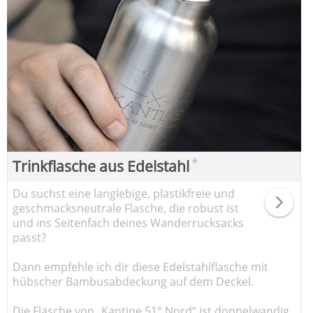
*
Trinkflasche aus Edelstahl
Du suchst eine langlebige, plastikfreie und
geschmacksneutrale Flasche, die robust ist
und ins Seitenfach deines Wanderrucksacks
passt?
Dann empfehle ich dir diese Edelstahlflasche mit
hübscher Bambusabdeckung auf dem Deckel.
Die Flasche von „Kantine 51° Nord“ ist doppelwandig