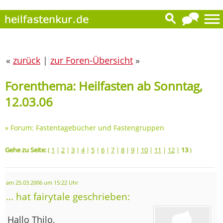
«
zurück
|
zur Foren-Übersicht
»
Forenthema: Heilfasten ab Sonntag,
12.03.06
»
Forum: Fastentagebücher und Fastengruppen
Gehe zu Seite:
(
1
|
2
|
3
|
4
|
5
|
6
|
7
|
8
|
9
|
10
|
11
|
12
|
13
)
am 25.03.2006 um 15:22 Uhr
... hat fairytale geschrieben:
Hallo Thilo,