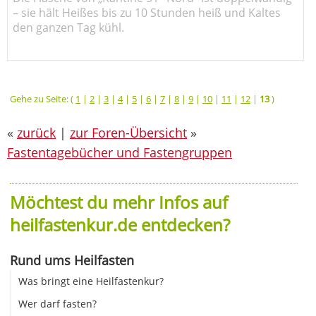
– sie hält Heißes bis zu 10 Stunden heiß und Kaltes
den ganzen Tag kühl.
Gehe zu Seite: (
1
|
2
|
3
|
4
|
5
|
6
|
7
|
8
|
9
|
10
|
11
|
12
|
13
)
«
zurück
|
zur Foren-Übersicht
»
Fastentagebücher und Fastengruppen
Möchtest du mehr Infos auf
heilfastenkur.de entdecken?
Rund ums Heilfasten
Was bringt eine Heilfastenkur?
Wer darf fasten?