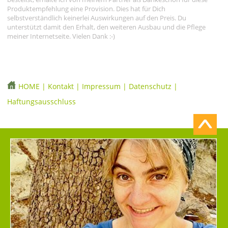
Produktempfehlung eine Provision. Dies hat für Dich
selbstverständlich keinerlei Auswirkungen auf den Preis. Du
unterstützt damit den Erhalt, den weiteren Ausbau und die Pflege
meiner Internetseite. Vielen Dank :-)
HOME
|
Kontakt
|
Impressum
|
Datenschutz
|
Haftungsausschluss