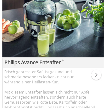
*
Philips Avance Entsafter
Frisch gepresster Saft ist gesund und
schmeckt besonders lecker - nicht nur
während einer Heilfasten-Kur.
Mit diesem Entsafter lassen sich nicht nur Äpfel
hervorragend entsaften, sondern auch harte
Gemüsesorten wie Rote Bete, Kartoffeln oder
Möhren! Spritzt nicht! Und lässt sich anschließend