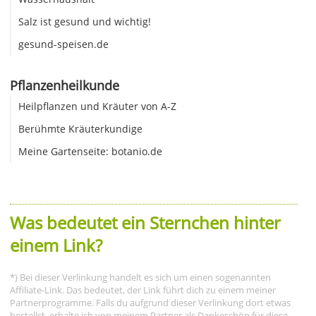
Salz ist gesund und wichtig!
gesund-speisen.de
Pflanzenheilkunde
Heilpflanzen und Kräuter von A-Z
Berühmte Kräuterkundige
Meine Gartenseite: botanio.de
Was bedeutet ein Sternchen hinter
einem Link?
*) Bei dieser Verlinkung handelt es sich um einen sogenannten
Affiliate-Link. Das bedeutet, der Link führt dich zu einem meiner
Partnerprogramme. Falls du aufgrund dieser Verlinkung dort etwas
bestellst, erhalte ich von meinem Partner als Dankeschön für diese