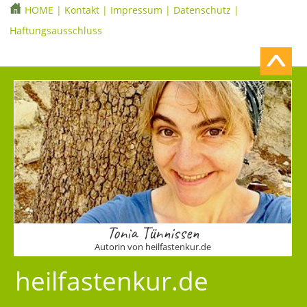
HOME
|
Kontakt
|
Impressum
|
Datenschutz
|
Haftungsausschluss
Tonia Tünnissen
Autorin von heilfastenkur.de
heilfastenkur.de