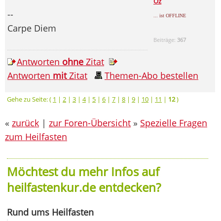
Oz
--
... ist OFFLINE
Carpe Diem
Beiträge:
367
Antworten
ohne
Zitat
Antworten
mit
Zitat
Themen-Abo bestellen
Gehe zu Seite: (
1
|
2
|
3
|
4
|
5
|
6
|
7
|
8
|
9
|
10
|
11
|
12
)
«
zurück
|
zur Foren-Übersicht
»
Spezielle Fragen
zum Heilfasten
Möchtest du mehr Infos auf
heilfastenkur.de entdecken?
Rund ums Heilfasten