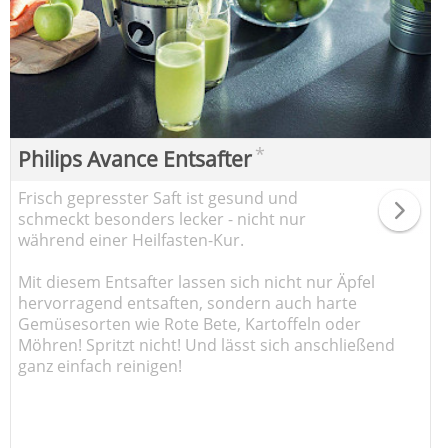
*
Philips Avance Entsafter
Frisch gepresster Saft ist gesund und
schmeckt besonders lecker - nicht nur
während einer Heilfasten-Kur.
Mit diesem Entsafter lassen sich nicht nur Äpfel
hervorragend entsaften, sondern auch harte
Gemüsesorten wie Rote Bete, Kartoffeln oder
Möhren! Spritzt nicht! Und lässt sich anschließend
ganz einfach reinigen!