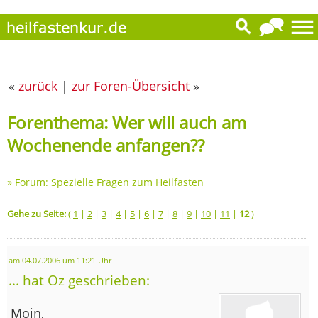
«
zurück
|
zur Foren-Übersicht
»
Forenthema: Wer will auch am
Wochenende anfangen??
»
Forum: Spezielle Fragen zum Heilfasten
Gehe zu Seite:
(
1
|
2
|
3
|
4
|
5
|
6
|
7
|
8
|
9
|
10
|
11
|
12
)
am 04.07.2006 um 11:21 Uhr
... hat Oz geschrieben:
Moin,