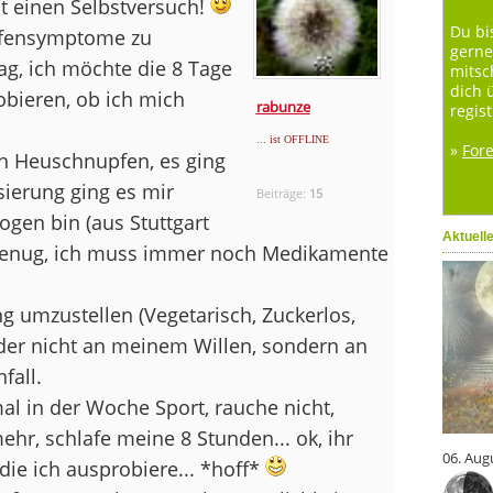
it einen Selbstversuch!
Du bi
pfensymptome zu
gerne
ag, ich möchte die 8 Tage
mitsc
dich 
bieren, ob ich mich
rabunze
regist
... ist OFFLINE
»
For
en Heuschnupfen, es ging
sierung ging es mir
Beiträge:
15
gen bin (aus Stuttgart
Aktuell
t genug, ich muss immer noch Medikamente
 umzustellen (Vegetarisch, Zuckerlos,
eider nicht an meinem Willen, sondern an
fall.
al in der Woche Sport, rauche nicht,
ehr, schlafe meine 8 Stunden... ok, ihr
06. Aug
 die ich ausprobiere... *hoff*