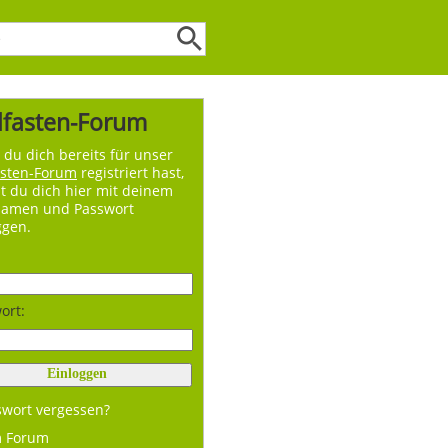
lfasten-Forum
du dich bereits für unser
asten-Forum
registriert hast,
t du dich hier mit deinem
namen und Passwort
ggen.
ort:
swort vergessen?
m Forum