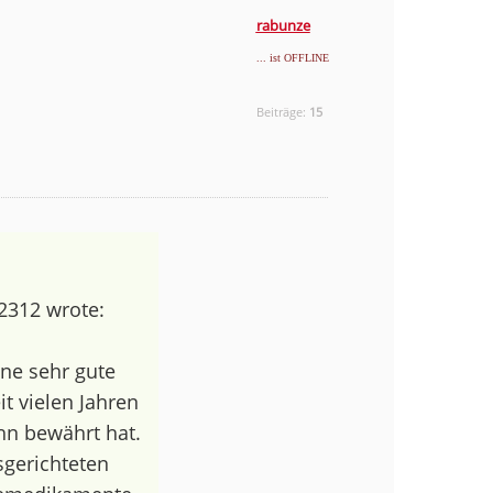
rabunze
... ist OFFLINE
Beiträge:
15
2312 wrote:
ine sehr gute
it vielen Jahren
n bewährt hat.
gerichteten