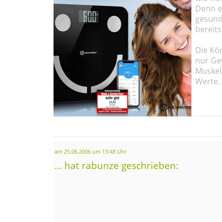
Denn ei
gesund
bereits
Die Kö
nur Ge
Muskel
Werte.
am 25.06.2006 um 13:48 Uhr
... hat rabunze geschrieben: