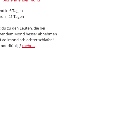
Abnehmender Mond
d in 6 Tagen
d in 21 Tagen
 du zu den Leuten, die bei
endem Mond besser abnehmen
i Vollmond schlechter schlafen?
 mondfühlig?
mehr ...