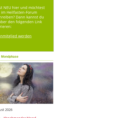
st NEU hier und möchtest
 im Heilfasten-Forum
hreiben? Dann kannst du
über den folgenden Link
rieren:
enmitglied werden
e Mondphase
ust 2026