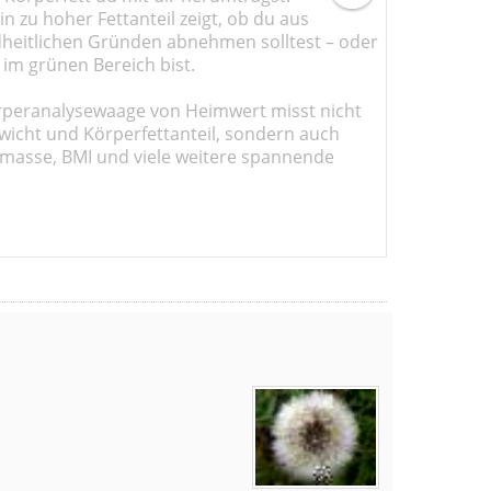
n zu hoher Fettanteil zeigt, ob du aus
heitlichen Gründen abnehmen solltest – oder
 im grünen Bereich bist.
rperanalysewaage von Heimwert misst nicht
wicht und Körperfettanteil, sondern auch
masse, BMI und viele weitere spannende