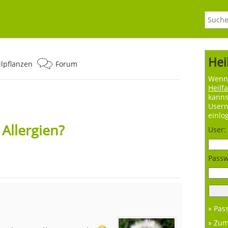
Hei
ilpflanzen
Forum
Wenn 
Heilf
kanns
User
einlo
Allergien?
User:
Passw
» Pas
» Zu