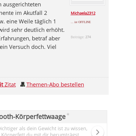
 ausgerichteten
mente im Akutfall 2
Michaela2312
. eine Weile täglich 1
... ist OFFLINE
ird sehr deutlich erhöht.
rfahrungen, betraf aber
Beiträge:
274
 ein Versuch doch. Viel
it
Zitat
Themen-Abo bestellen
*
ooth-Körperfettwaage
chtiger als dein Gewicht ist zu wissen,
l Körperfett du mit dir herumträgst.