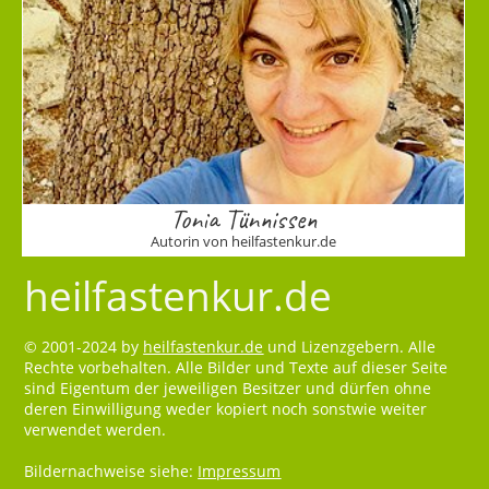
Tonia Tünnissen
Autorin von heilfastenkur.de
heilfastenkur.de
© 2001-2024 by
heilfastenkur.de
und Lizenzgebern. Alle
Rechte vorbehalten. Alle Bilder und Texte auf dieser Seite
sind Eigentum der jeweiligen Besitzer und dürfen ohne
deren Einwilligung weder kopiert noch sonstwie weiter
verwendet werden.
Bildernachweise siehe:
Impressum