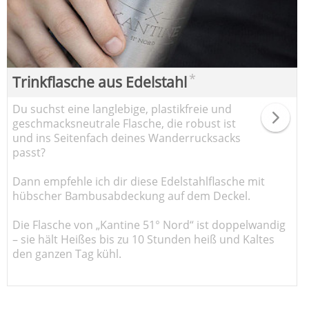
*
Trinkflasche aus Edelstahl
Du suchst eine langlebige, plastikfreie und
geschmacksneutrale Flasche, die robust ist
und ins Seitenfach deines Wanderrucksacks
passt?
Dann empfehle ich dir diese Edelstahlflasche mit
hübscher Bambusabdeckung auf dem Deckel.
Die Flasche von „Kantine 51° Nord“ ist doppelwandig
– sie hält Heißes bis zu 10 Stunden heiß und Kaltes
den ganzen Tag kühl.