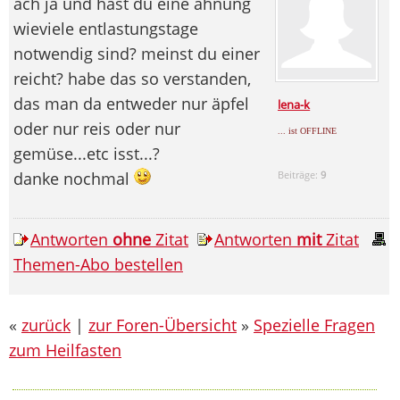
ach ja und hast du eine ahnung
wieviele entlastungstage
notwendig sind? meinst du einer
reicht? habe das so verstanden,
das man da entweder nur äpfel
lena-k
oder nur reis oder nur
... ist OFFLINE
gemüse...etc isst...?
danke nochmal
Beiträge:
9
Antworten
ohne
Zitat
Antworten
mit
Zitat
Themen-Abo bestellen
«
zurück
|
zur Foren-Übersicht
»
Spezielle Fragen
zum Heilfasten