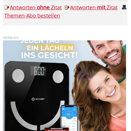
Antworten
ohne
Zitat
Antworten
mit
Zitat
Themen-Abo bestellen