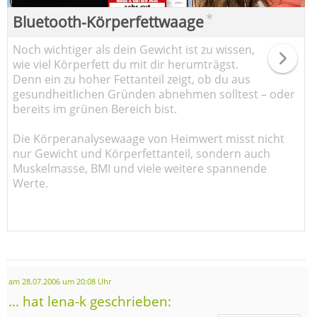
*
Bluetooth-Körperfettwaage
Noch wichtiger als dein Gewicht ist zu wissen,
wie viel Körperfett du mit dir herumträgst.
Denn ein zu hoher Fettanteil zeigt, ob du aus
gesundheitlichen Gründen abnehmen solltest – oder
bereits im grünen Bereich bist.
Die Körperanalysewaage von Heimwert misst nicht
nur Gewicht und Körperfettanteil, sondern auch
Muskelmasse, BMI und viele weitere spannende
Werte.
am 28.07.2006 um 20:08 Uhr
... hat lena-k geschrieben: