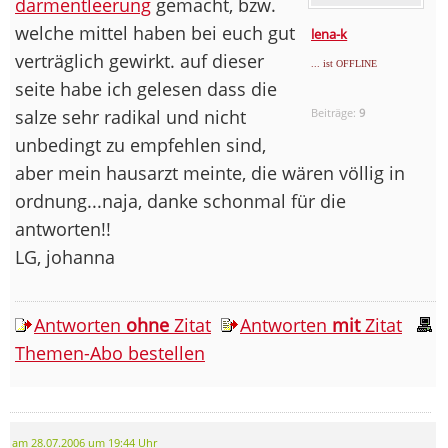
darmentleerung
gemacht, bzw.
welche mittel haben bei euch gut
lena-k
verträglich gewirkt. auf dieser
... ist OFFLINE
seite habe ich gelesen dass die
salze sehr radikal und nicht
Beiträge:
9
unbedingt zu empfehlen sind,
aber mein hausarzt meinte, die wären völlig in
ordnung...naja, danke schonmal für die
antworten!!
LG, johanna
Antworten
ohne
Zitat
Antworten
mit
Zitat
Themen-Abo bestellen
am 28.07.2006 um 19:44 Uhr