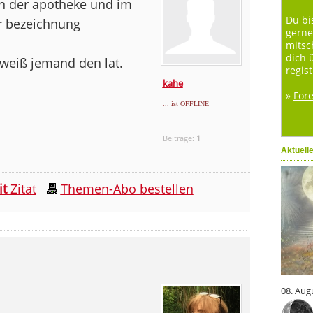
in der apotheke und im
Du bi
r bezeichnung
gerne
mitsc
dich 
 weiß jemand den lat.
regist
kahe
»
For
... ist OFFLINE
Beiträge:
1
Aktuell
it
Zitat
Themen-Abo bestellen
08. Aug