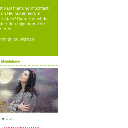
st NEU hier und möchtest
 im Heilfasten-Forum
hreiben? Dann kannst du
über den folgenden Link
rieren:
enmitglied werden
e Mondphase
ust 2026