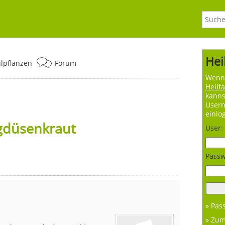
Hei
ilpflanzen
Forum
Wenn 
Heilf
kanns
User
einlo
lgdüsenkraut
User:
Passw
» Pas
» Zu