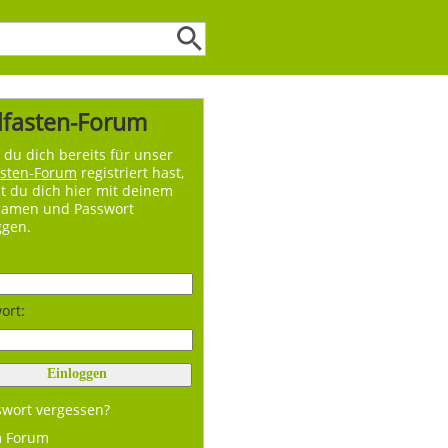
lfasten-Forum
du dich bereits für unser
asten-Forum
registriert hast,
t du dich hier mit deinem
namen und Passwort
ggen.
ort:
swort vergessen?
m Forum