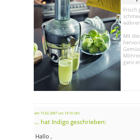
Frisch 
schmec
währen
Mit die
hervor
Gemüse
Möhren!
ganz ei
am 15.02.2007 um 14:10 Uhr
... hat Indigo geschrieben:
Hallo ,