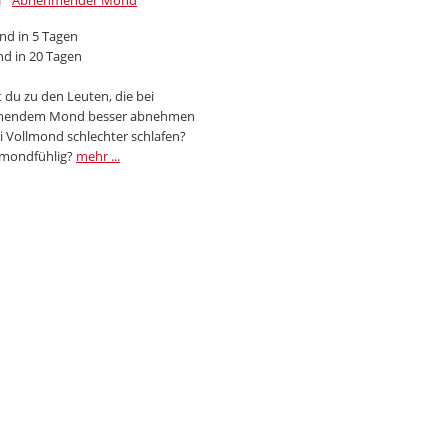
Abnehmender Mond
d in 5 Tagen
d in 20 Tagen
 du zu den Leuten, die bei
endem Mond besser abnehmen
i Vollmond schlechter schlafen?
 mondfühlig?
mehr ...