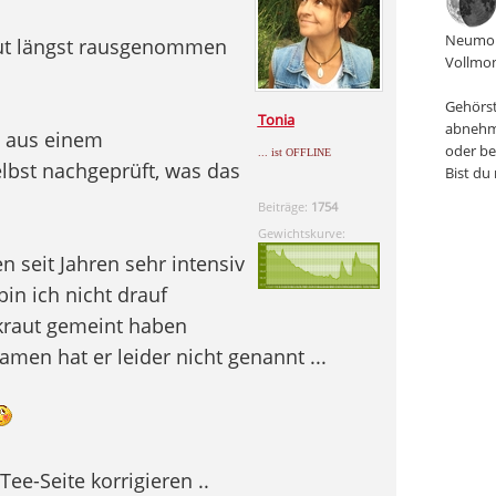
Neumon
Kraut längst rausgenommen
Vollmon
Gehörst
Tonia
abnehm
l aus einem
oder be
... ist OFFLINE
lbst nachgeprüft, was das
Bist du
Beiträge:
1754
Gewichtskurve:
 seit Jahren sehr intensiv
in ich nicht drauf
kraut gemeint haben
amen hat er leider nicht genannt ...
Tee-Seite korrigieren ..