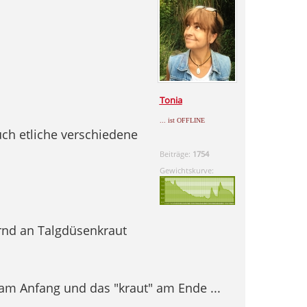
Tonia
... ist OFFLINE
uch etliche verschiedene
Beiträge:
1754
Gewichtskurve:
rnd an Talgdüsenkraut
 am Anfang und das "kraut" am Ende ...