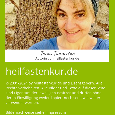
Tonia Tünnissen
Autorin von heilfastenkur.de
heilfastenkur.de
© 2001-2024 by
heilfastenkur.de
und Lizenzgebern. Alle
Rechte vorbehalten. Alle Bilder und Texte auf dieser Seite
sind Eigentum der jeweiligen Besitzer und dürfen ohne
deren Einwilligung weder kopiert noch sonstwie weiter
verwendet werden.
Bildernachweise siehe:
Impressum