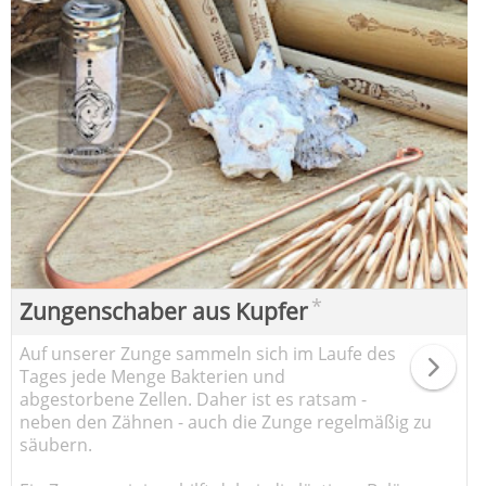
*
Zungenschaber aus Kupfer
Auf unserer Zunge sammeln sich im Laufe des
Tages jede Menge Bakterien und
abgestorbene Zellen. Daher ist es ratsam -
neben den Zähnen - auch die Zunge regelmäßig zu
säubern.