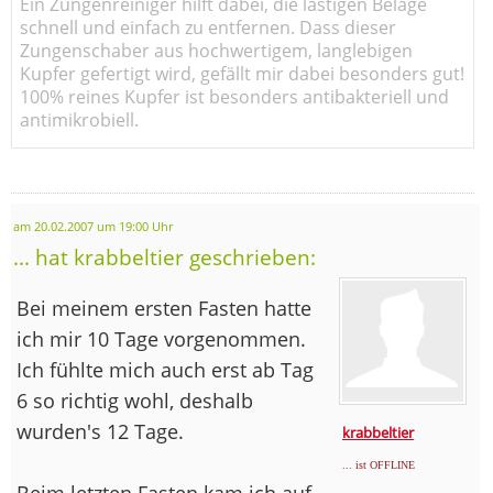
Ein Zungenreiniger hilft dabei, die lästigen Beläge
schnell und einfach zu entfernen. Dass dieser
Zungenschaber aus hochwertigem, langlebigen
Kupfer gefertigt wird, gefällt mir dabei besonders gut!
100% reines Kupfer ist besonders antibakteriell und
antimikrobiell.
am 20.02.2007 um 19:00 Uhr
... hat krabbeltier geschrieben:
Bei meinem ersten Fasten hatte
ich mir 10 Tage vorgenommen.
Ich fühlte mich auch erst ab Tag
6 so richtig wohl, deshalb
wurden's 12 Tage.
krabbeltier
... ist OFFLINE
Beim letzten Fasten kam ich auf