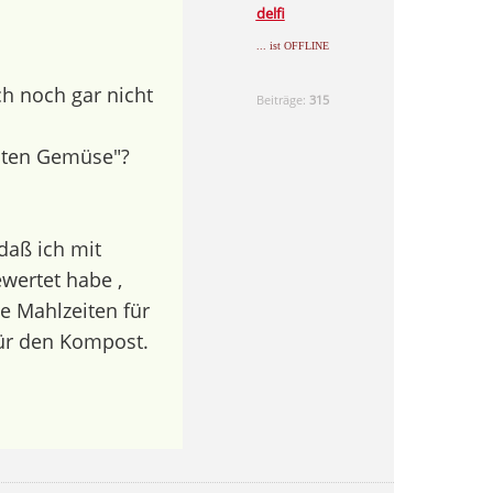
delfi
... ist OFFLINE
ch noch gar nicht
Beiträge:
315
hten Gemüse"?
daß ich mit
wertet habe ,
ie Mahlzeiten für
für den Kompost.