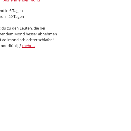
Abnehmender Mond
d in 6 Tagen
d in 20 Tagen
 du zu den Leuten, die bei
endem Mond besser abnehmen
i Vollmond schlechter schlafen?
 mondfühlig?
mehr ...