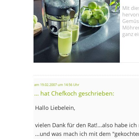
Mit die
hervor
Gemüse
Möhren!
ganz ei
am 19.02.2007 um 14:56 Uhr
... hat Chefkoch geschrieben:
Hallo Liebelein,
vielen Dank für den Rat!...also habe ich
...und was mach ich mit dem "gekocht