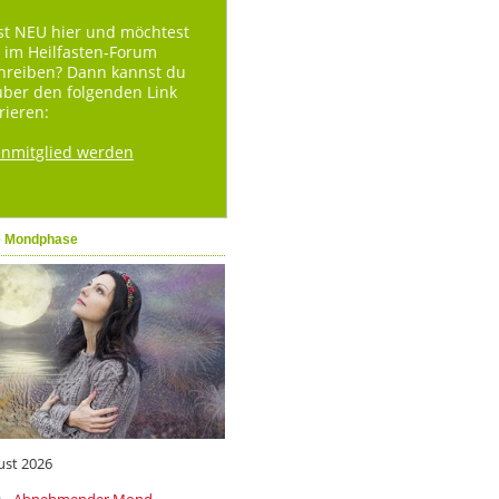
st NEU hier und möchtest
 im Heilfasten-Forum
hreiben? Dann kannst du
über den folgenden Link
rieren:
enmitglied werden
e Mondphase
ust 2026