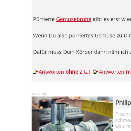
Pürrierte
Gemüsebrühe
gibt es erst wi
Wenn Du also pürriertes Gemüse zu Dir
Dafür muss Dein Körper dann nämlich w
Antworten
ohne
Zitat
Antworten
m
Phili
Frisch 
schmec
währen