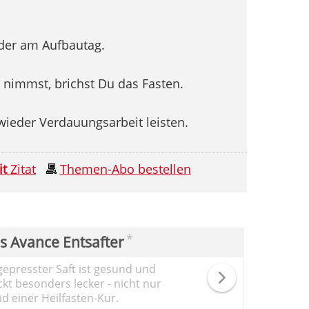
eder am Aufbautag.
 nimmst, brichst Du das Fasten.
ieder Verdauungsarbeit leisten.
it
Zitat
Themen-Abo bestellen
*
ps Avance Entsafter
gepresster Saft ist gesund und
kt besonders lecker - nicht nur
d einer Heilfasten-Kur.