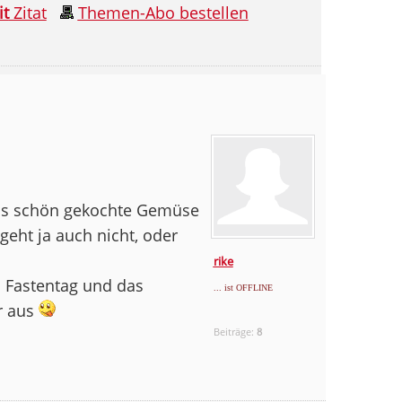
it
Zitat
Themen-Abo bestellen
das schön gekochte Gemüse
geht ja auch nicht, oder
rike
 Fastentag und das
... ist OFFLINE
r aus
Beiträge:
8