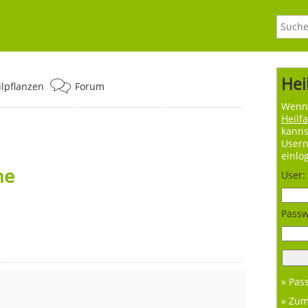
Hei
ilpflanzen
Forum
Wenn 
Heilf
kanns
User
einlo
he
User:
Passw
» Pas
» Zu