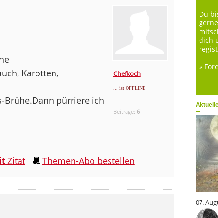
Du bi
gerne
mitsc
dich 
regist
ühe
»
For
uch, Karotten,
Chefkoch
... ist OFFLINE
Brühe.Dann pürriere ich
Aktuell
Beiträge:
6
it
Zitat
Themen-Abo bestellen
07. Aug