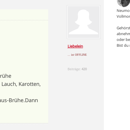
Neumon
Vollmon
Gehörst
abnehm
oder be
Bist du
Liebelein
... ist OFFLINE
Beiträge:
420
Brühe
Lauch, Karotten,
aus-Brühe.Dann