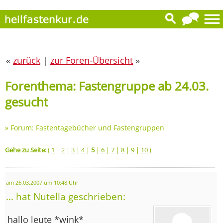
«
zurück
|
zur Foren-Übersicht
»
Forenthema: Fastengruppe ab 24.03.
gesucht
»
Forum: Fastentagebücher und Fastengruppen
Gehe zu Seite:
(
1
|
2
|
3
|
4
|
5
|
6
|
7
|
8
|
9
|
10
)
am 26.03.2007 um 10:48 Uhr
... hat Nutella geschrieben:
hallo leute *wink*