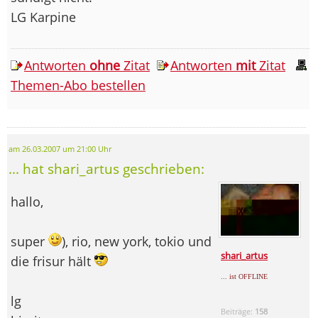
LG Karpine
Antworten
ohne
Zitat
Antworten
mit
Zitat
Themen-Abo bestellen
am 26.03.2007 um 21:00 Uhr
... hat shari_artus geschrieben:
hallo,
super
), rio, new york, tokio und
shari_artus
die frisur hält
... ist OFFLINE
lg
Beiträge:
158