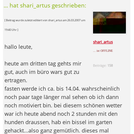
... hat shari_artus geschrieben:
[ Beitrag wurde zuletzt editiert von shari_artus am 26.03.2007 um
19:40 Uhr ]
shari_artus
hallo leute,
... ist OFFLINE
heute am dritten tag gehts mir
Beiträge:
158
gut, auch im büro wars gut zu
ertragen.
fasten werde ich ca. bis 14.04. wahrscheinlich
noch paar tage länger mal sehen ob ich dann
noch motiviert bin. bei diesem schönen wetter
war ich heute abend noch 2 stunden mit den
hunden draussen, hab ein bissel im garten
gehackt...also ganz gemütlich. dieses mal