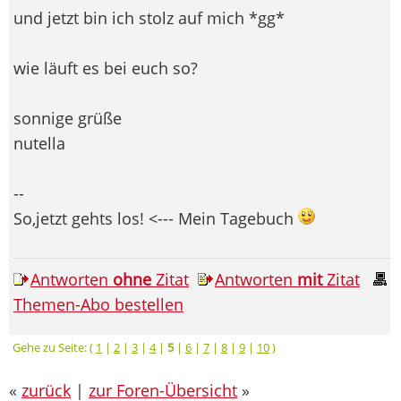
und jetzt bin ich stolz auf mich *gg*
wie läuft es bei euch so?
sonnige grüße
nutella
--
So,jetzt gehts los! <--- Mein Tagebuch
Antworten
ohne
Zitat
Antworten
mit
Zitat
Themen-Abo bestellen
Gehe zu Seite: (
1
|
2
|
3
|
4
|
5
|
6
|
7
|
8
|
9
|
10
)
«
zurück
|
zur Foren-Übersicht
»