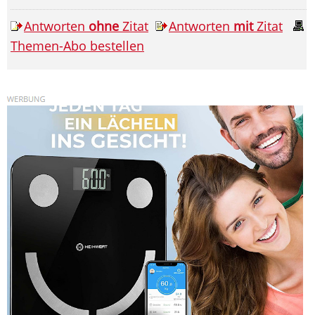
Antworten
ohne
Zitat
Antworten
mit
Zitat
Themen-Abo bestellen