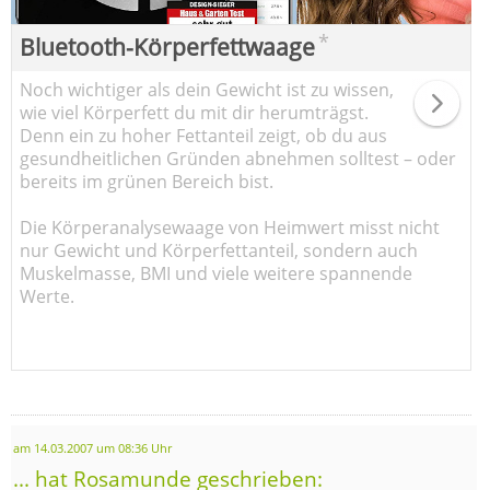
*
Bluetooth-Körperfettwaage
Noch wichtiger als dein Gewicht ist zu wissen,
wie viel Körperfett du mit dir herumträgst.
Denn ein zu hoher Fettanteil zeigt, ob du aus
gesundheitlichen Gründen abnehmen solltest – oder
bereits im grünen Bereich bist.
Die Körperanalysewaage von Heimwert misst nicht
nur Gewicht und Körperfettanteil, sondern auch
Muskelmasse, BMI und viele weitere spannende
Werte.
am 14.03.2007 um 08:36 Uhr
... hat Rosamunde geschrieben: