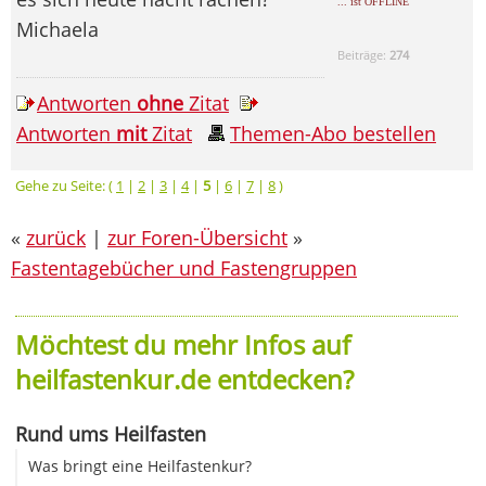
... ist OFFLINE
Michaela
Beiträge:
274
Antworten
ohne
Zitat
Antworten
mit
Zitat
Themen-Abo bestellen
Gehe zu Seite: (
1
|
2
|
3
|
4
|
5
|
6
|
7
|
8
)
«
zurück
|
zur Foren-Übersicht
»
Fastentagebücher und Fastengruppen
Möchtest du mehr Infos auf
heilfastenkur.de entdecken?
Rund ums Heilfasten
Was bringt eine Heilfastenkur?