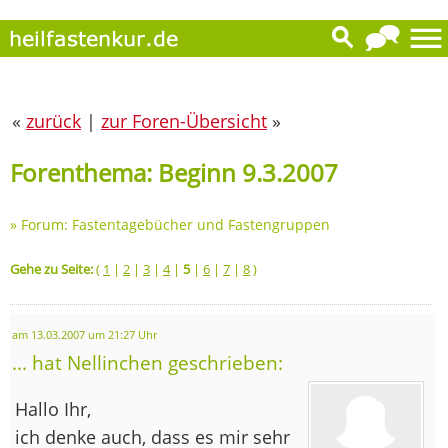
«
zurück
|
zur Foren-Übersicht
»
Forenthema: Beginn 9.3.2007
»
Forum: Fastentagebücher und Fastengruppen
Gehe zu Seite:
(
1
|
2
|
3
|
4
|
5
|
6
|
7
|
8
)
am 13.03.2007 um 21:27 Uhr
... hat Nellinchen geschrieben:
Hallo Ihr,
ich denke auch, dass es mir sehr