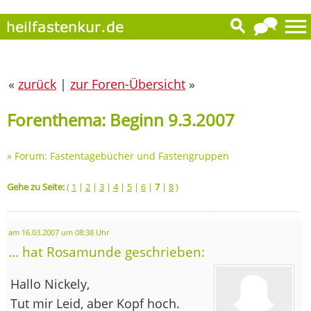
«
zurück
|
zur Foren-Übersicht
»
Forenthema: Beginn 9.3.2007
»
Forum: Fastentagebücher und Fastengruppen
Gehe zu Seite:
(
1
|
2
|
3
|
4
|
5
|
6
|
7
|
8
)
am 16.03.2007 um 08:38 Uhr
... hat Rosamunde geschrieben:
Hallo Nickely,
Tut mir Leid, aber Kopf hoch.