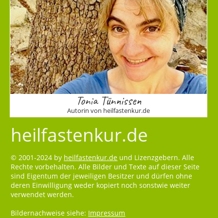
Tonia Tünnissen
Autorin von heilfastenkur.de
heilfastenkur.de
© 2001-2024 by
heilfastenkur.de
und Lizenzgebern. Alle
Rechte vorbehalten. Alle Bilder und Texte auf dieser Seite
sind Eigentum der jeweiligen Besitzer und dürfen ohne
deren Einwilligung weder kopiert noch sonstwie weiter
verwendet werden.
Bildernachweise siehe:
Impressum