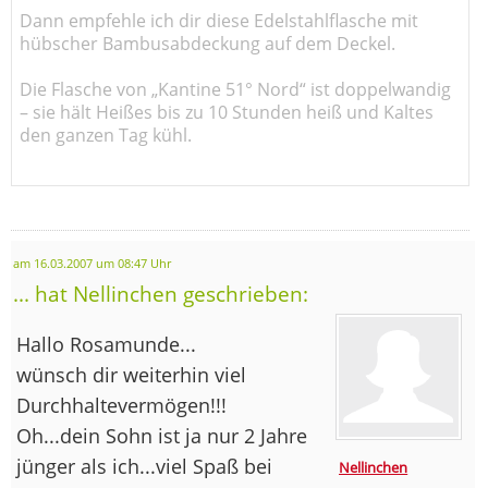
Dann empfehle ich dir diese Edelstahlflasche mit
hübscher Bambusabdeckung auf dem Deckel.
Die Flasche von „Kantine 51° Nord“ ist doppelwandig
– sie hält Heißes bis zu 10 Stunden heiß und Kaltes
den ganzen Tag kühl.
am 16.03.2007 um 08:47 Uhr
... hat Nellinchen geschrieben:
Hallo Rosamunde...
wünsch dir weiterhin viel
Durchhaltevermögen!!!
Oh...dein Sohn ist ja nur 2 Jahre
jünger als ich...viel Spaß bei
Nellinchen