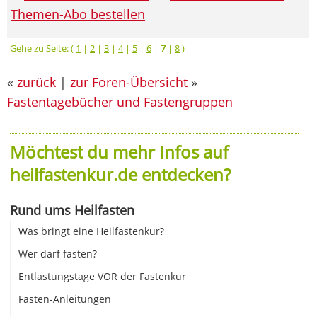
Themen-Abo bestellen
Gehe zu Seite: (
1
|
2
|
3
|
4
|
5
|
6
|
7
|
8
)
«
zurück
|
zur Foren-Übersicht
»
Fastentagebücher und Fastengruppen
Möchtest du mehr Infos auf
heilfastenkur.de entdecken?
Rund ums Heilfasten
Was bringt eine Heilfastenkur?
Wer darf fasten?
Entlastungstage VOR der Fastenkur
Fasten-Anleitungen