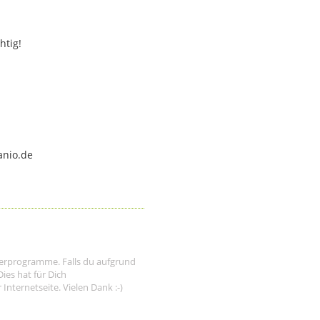
htig!
anio.de
tnerprogramme. Falls du aufgrund
ies hat für Dich
nternetseite. Vielen Dank :-)