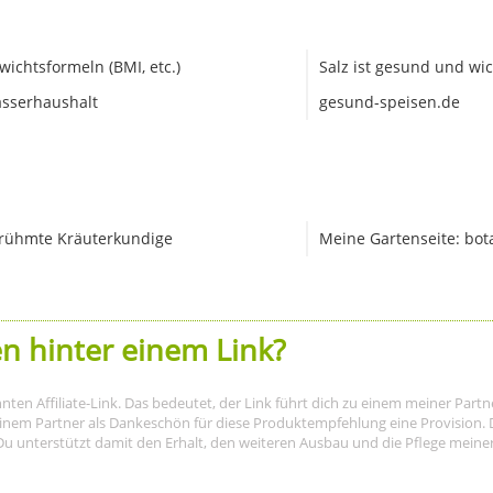
wichtsformeln (BMI, etc.)
Salz ist gesund und wic
sserhaushalt
gesund-speisen.de
rühmte Kräuterkundige
Meine Gartenseite: bot
n hinter einem Link?
nnten Affiliate-Link. Das bedeutet, der Link führt dich zu einem meiner Par
meinem Partner als Dankeschön für diese Produktempfehlung eine Provision. D
Du unterstützt damit den Erhalt, den weiteren Ausbau und die Pflege meiner I