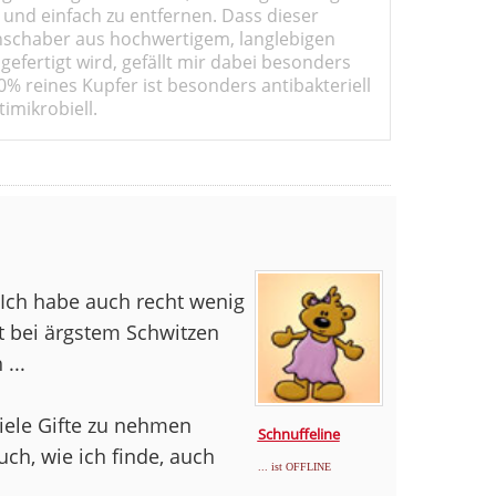
 und einfach zu entfernen. Dass dieser
schaber aus hochwertigem, langlebigen
gefertigt wird, gefällt mir dabei besonders
0% reines Kupfer ist besonders antibakteriell
imikrobiell.
 Ich habe auch recht wenig
t bei ärgstem Schwitzen
...
iele Gifte zu nehmen
Schnuffeline
h, wie ich finde, auch
... ist OFFLINE