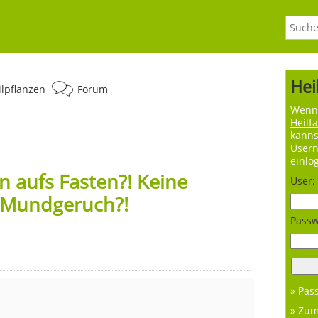
Hei
ilpflanzen
Forum
Wenn 
Heilf
kanns
User
einlo
n aufs Fasten?! Keine
User:
 Mundgeruch?!
Passw
» Pas
» Zu