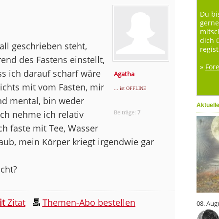
Du bi
gerne
mitsc
dich 
all geschrieben steht,
regist
nd des Fastens einstellt,
»
For
ass ich darauf scharf wäre
Agatha
ichts mit vom Fasten, mir
... ist OFFLINE
nd mental, bin weder
Aktuell
ch nehme ich relativ
Beiträge:
7
ch faste mit Tee, Wasser
glaub, mein Körper kriegt irgendwie gar
cht?
it
Zitat
Themen-Abo bestellen
08. Aug