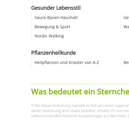
Gesunder Lebensstil
Säure-Basen-Haushalt
Ge
Bewegung & Sport
Wa
Nordic Walking
Pflanzenheilkunde
Heilpflanzen und Kräuter von A-Z
Be
Was bedeutet ein Sternche
*) Bei dieser Verlinkung handelt es sich um einen sogena
dieser Verlinkung dort etwas bestellst, erhalte ich von 
selbstverständlich keinerlei Auswirkungen auf den Preis. 