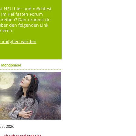
st NEU hier und möchtest
 im Heilfasten-Forum
hreiben? Dann kannst du
über den folgenden Link
rieren:
enmitglied werden
e Mondphase
ust 2026