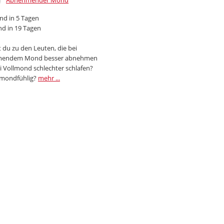
Abnehmender Mond
d in 5 Tagen
d in 19 Tagen
 du zu den Leuten, die bei
endem Mond besser abnehmen
i Vollmond schlechter schlafen?
 mondfühlig?
mehr ...