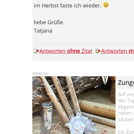
im Herbst faste ich wieder.
liebe Grüße
Tatjana
Antworten
ohne
Zitat
Antworten
m
Zung
Auf un
des Ta
abgesto
neben 
säuber
Ein Zun