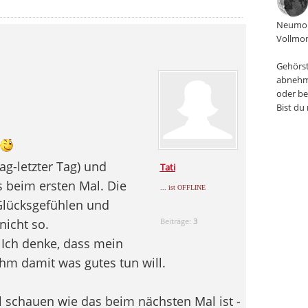
Neumon
Vollmon
Gehörst
abnehm
oder be
Bist du
ag-letzter Tag) und
Tati
s beim ersten Mal. Die
... ist OFFLINE
Glücksgefühlen und
nicht so.
Beiträge:
3
 Ich denke, dass mein
ihm damit was gutes tun will.
l schauen wie das beim nächsten Mal ist -