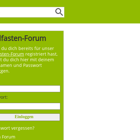
lfasten-Forum
du dich bereits für unser
asten-Forum
registriert hast,
t du dich hier mit deinem
namen und Passwort
ggen.
ort:
swort vergessen?
m Forum