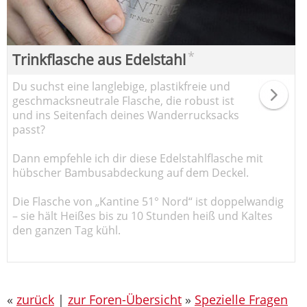
*
Trinkflasche aus Edelstahl
Du suchst eine langlebige, plastikfreie und
geschmacksneutrale Flasche, die robust ist
und ins Seitenfach deines Wanderrucksacks
passt?
Dann empfehle ich dir diese Edelstahlflasche mit
hübscher Bambusabdeckung auf dem Deckel.
Die Flasche von „Kantine 51° Nord“ ist doppelwandig
– sie hält Heißes bis zu 10 Stunden heiß und Kaltes
den ganzen Tag kühl.
«
zurück
|
zur Foren-Übersicht
»
Spezielle Fragen