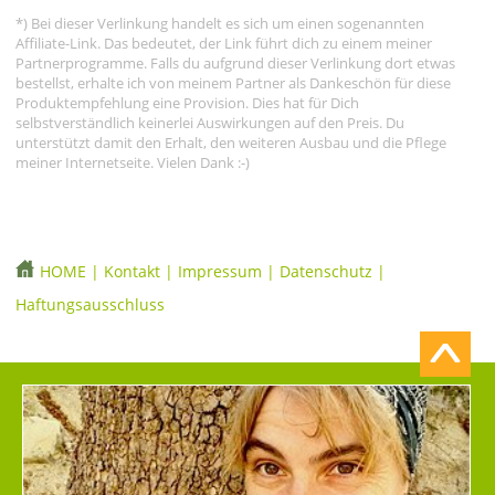
*) Bei dieser Verlinkung handelt es sich um einen sogenannten
Affiliate-Link. Das bedeutet, der Link führt dich zu einem meiner
Partnerprogramme. Falls du aufgrund dieser Verlinkung dort etwas
bestellst, erhalte ich von meinem Partner als Dankeschön für diese
Produktempfehlung eine Provision. Dies hat für Dich
selbstverständlich keinerlei Auswirkungen auf den Preis. Du
unterstützt damit den Erhalt, den weiteren Ausbau und die Pflege
meiner Internetseite. Vielen Dank :-)
HOME
|
Kontakt
|
Impressum
|
Datenschutz
|
Haftungsausschluss