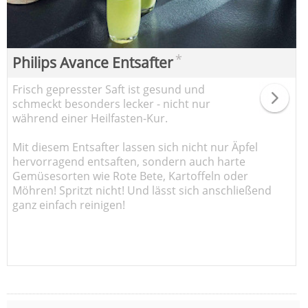
*
Philips Avance Entsafter
Frisch gepresster Saft ist gesund und
schmeckt besonders lecker - nicht nur
während einer Heilfasten-Kur.
Mit diesem Entsafter lassen sich nicht nur Äpfel
hervorragend entsaften, sondern auch harte
Gemüsesorten wie Rote Bete, Kartoffeln oder
Möhren! Spritzt nicht! Und lässt sich anschließend
ganz einfach reinigen!