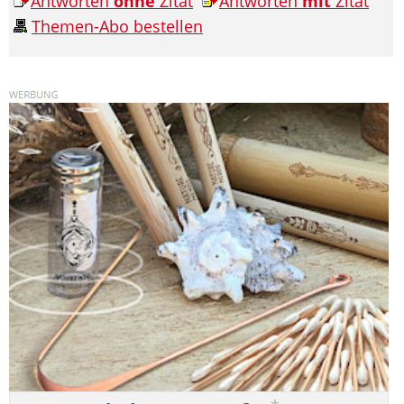
Antworten
ohne
Zitat
Antworten
mit
Zitat
Themen-Abo bestellen