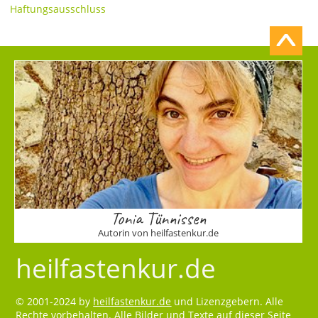
Haftungsausschluss
Tonia Tünnissen
Autorin von heilfastenkur.de
heilfastenkur.de
© 2001-2024 by
heilfastenkur.de
und Lizenzgebern. Alle
Rechte vorbehalten. Alle Bilder und Texte auf dieser Seite