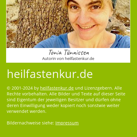
Tonia Tünnissen
Autorin von heilfastenkur.de
heilfastenkur.de
© 2001-2024 by
heilfastenkur.de
und Lizenzgebern. Alle
Rechte vorbehalten. Alle Bilder und Texte auf dieser Seite
sind Eigentum der jeweiligen Besitzer und dürfen ohne
deren Einwilligung weder kopiert noch sonstwie weiter
verwendet werden.
Bildernachweise siehe:
Impressum