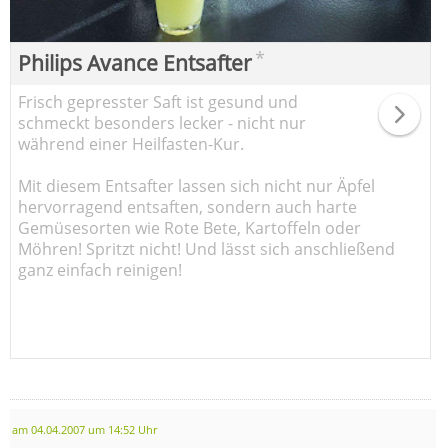
*
Philips Avance Entsafter
Frisch gepresster Saft ist gesund und
schmeckt besonders lecker - nicht nur
während einer Heilfasten-Kur.
Mit diesem Entsafter lassen sich nicht nur Äpfel
hervorragend entsaften, sondern auch harte
Gemüsesorten wie Rote Bete, Kartoffeln oder
Möhren! Spritzt nicht! Und lässt sich anschließend
ganz einfach reinigen!
am 04.04.2007 um 14:52 Uhr