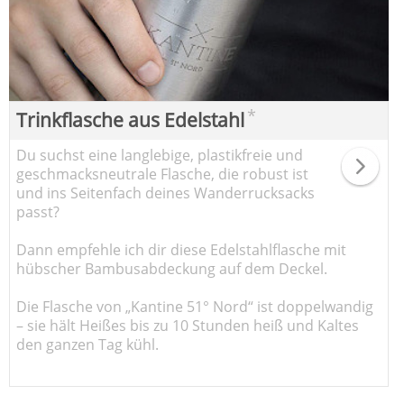
*
Trinkflasche aus Edelstahl
Du suchst eine langlebige, plastikfreie und
geschmacksneutrale Flasche, die robust ist
und ins Seitenfach deines Wanderrucksacks
passt?
Dann empfehle ich dir diese Edelstahlflasche mit
hübscher Bambusabdeckung auf dem Deckel.
Die Flasche von „Kantine 51° Nord“ ist doppelwandig
– sie hält Heißes bis zu 10 Stunden heiß und Kaltes
den ganzen Tag kühl.