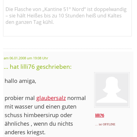
Die Flasche von „Kantine 51° Nord“ ist doppelwandig
– sie hält Heißes bis zu 10 Stunden heiß und Kaltes
den ganzen Tag kühl.
am 06.01.2008 um 19:08 Uhr
... hat lilli76 geschrieben:
hallo amiga,
probier mal
glaubersalz
normal
mit wasser und einen guten
schuss himbeersirup oder
lilli76
ähnliches , wenn du nichts
... ist OFFLINE
anderes kriegst.