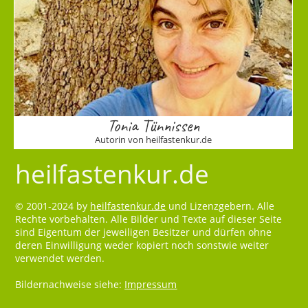
Tonia Tünnissen
Autorin von heilfastenkur.de
heilfastenkur.de
© 2001-2024 by
heilfastenkur.de
und Lizenzgebern. Alle
Rechte vorbehalten. Alle Bilder und Texte auf dieser Seite
sind Eigentum der jeweiligen Besitzer und dürfen ohne
deren Einwilligung weder kopiert noch sonstwie weiter
verwendet werden.
Bildernachweise siehe:
Impressum