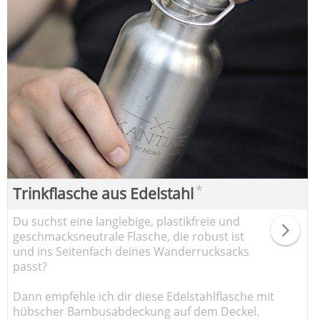
*
Trinkflasche aus Edelstahl
Du suchst eine langlebige, plastikfreie und
geschmacksneutrale Flasche, die robust ist
und ins Seitenfach deines Wanderrucksacks
passt?
Dann empfehle ich dir diese Edelstahlflasche mit
hübscher Bambusabdeckung auf dem Deckel.