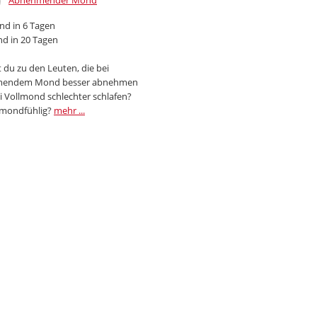
Abnehmender Mond
d in 6 Tagen
d in 20 Tagen
 du zu den Leuten, die bei
endem Mond besser abnehmen
i Vollmond schlechter schlafen?
 mondfühlig?
mehr ...