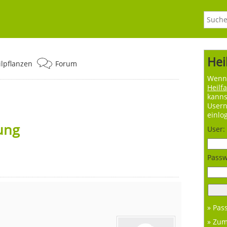
Hei
ilpflanzen
Forum
Wenn 
Heilf
kanns
User
einlo
ung
User:
Passw
» Pas
» Zu