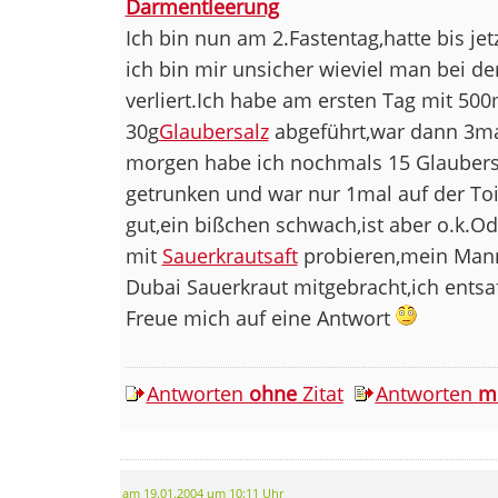
Darmentleerung
Ich bin nun am 2.Fastentag,hatte bis je
ich bin mir unsicher wieviel man bei d
verliert.Ich habe am ersten Tag mit 50
30g
Glaubersalz
abgeführt,war dann 3mal
morgen habe ich nochmals 15 Glaubers
getrunken und war nur 1mal auf der Toi
gut,ein bißchen schwach,ist aber o.k.Od
mit
Sauerkrautsaft
probieren,mein Mann
Dubai Sauerkraut mitgebracht,ich entsa
Freue mich auf eine Antwort
Antworten
ohne
Zitat
Antworten
m
am 19.01.2004 um 10:11 Uhr