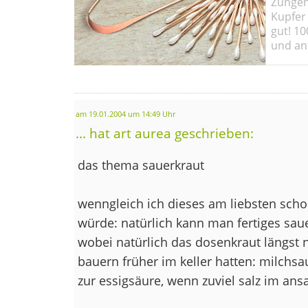
Zungen
Kupfer 
gut! 10
und ant
am 19.01.2004 um 14:49 Uhr
... hat art aurea geschrieben:
das thema sauerkraut
wenngleich ich dieses am liebsten sch
würde: natürlich kann man fertiges sau
wobei natürlich das dosenkraut längst ni
bauern früher im keller hatten: milchs
zur essigsäure, wenn zuviel salz im ansa