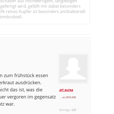
schaber aus hochwertigem, langlebigen
gefertigt wird, gefällt mir dabei besonders
0% reines Kupfer ist besonders antibakteriell
imikrobiell.
on zum frühstück essen
erkraut ausdrücken.
cht das ist, was die
art aurea
auer vergoren im gegensatz
... ist OFFLINE
tz war.
Beiträge:
225