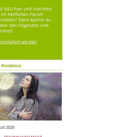
st NEU hier und möchtest
 im Heilfasten-Forum
hreiben? Dann kannst du
über den folgenden Link
rieren:
enmitglied werden
e Mondphase
ust 2026