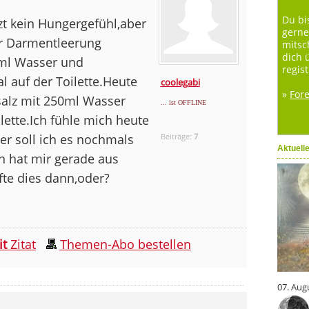
Du bi
tzt kein Hungergefühl,aber
gerne
er Darmentleerung
mitsc
dich 
0ml Wasser und
regist
 auf der Toilette.Heute
coolegabi
»
For
alz mit 250ml Wasser
... ist OFFLINE
lette.Ich fühle mich heute
er soll ich es nochmals
Beiträge:
7
Aktuell
 hat mir gerade aus
fte dies dann,oder?
it
Zitat
Themen-Abo bestellen
07. Aug