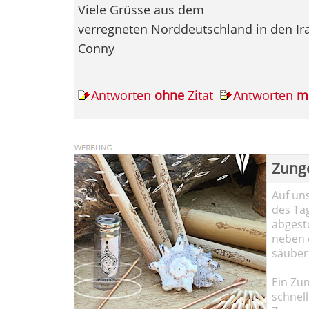
Viele Grüsse aus dem
verregneten Norddeutschland in den Ir
Conny
Antworten
ohne
Zitat
Antworten
m
Zung
Auf un
des Ta
abgesto
neben 
säuber
Ein Zun
schnell