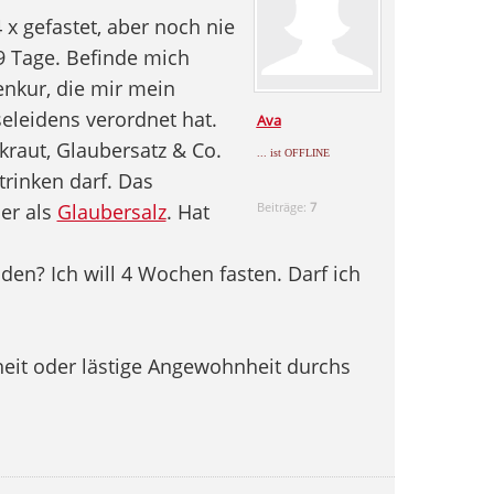
 x gefastet, aber noch nie
9 Tage. Befinde mich
enkur, die mir mein
eleidens verordnet hat.
Ava
raut, Glaubersatz & Co.
... ist OFFLINE
rinken darf. Das
er als
Glaubersalz
. Hat
Beiträge:
7
en? Ich will 4 Wochen fasten. Darf ich
eit oder lästige Angewohnheit durchs