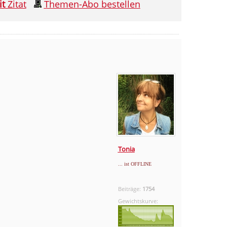
it
Zitat
Themen-Abo bestellen
Tonia
... ist OFFLINE
Beiträge:
1754
Gewichtskurve: