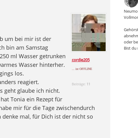
Neumon
Vollmon
Gehörst
abnehm
b um bei mir ist der
oder be
ch bin am Samstag
Bist du
 250 ml Wasser getrunken
cordie205
warmes Wasser hinterher.
... ist OFFLINE
gings los.
nders reagiert.
Beiträge:
11
s geht glaube ich nicht.
 hat Tonia ein Rezept für
habe mir für die Tage zwischendurch
 denke mal, für Dich ist der nicht so