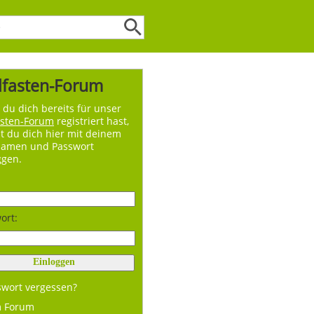
lfasten-Forum
du dich bereits für unser
asten-Forum
registriert hast,
t du dich hier mit deinem
namen und Passwort
ggen.
ort:
swort vergessen?
m Forum