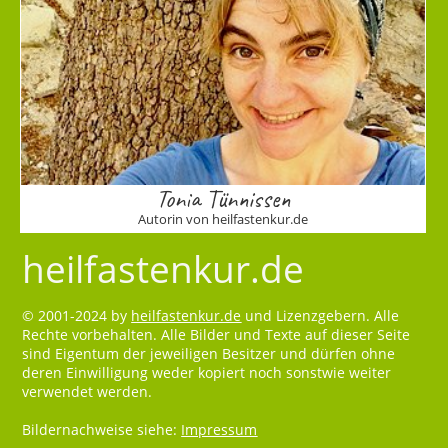
Tonia Tünnissen
Autorin von heilfastenkur.de
heilfastenkur.de
© 2001-2024 by
heilfastenkur.de
und Lizenzgebern. Alle
Rechte vorbehalten. Alle Bilder und Texte auf dieser Seite
sind Eigentum der jeweiligen Besitzer und dürfen ohne
deren Einwilligung weder kopiert noch sonstwie weiter
verwendet werden.
Bildernachweise siehe:
Impressum