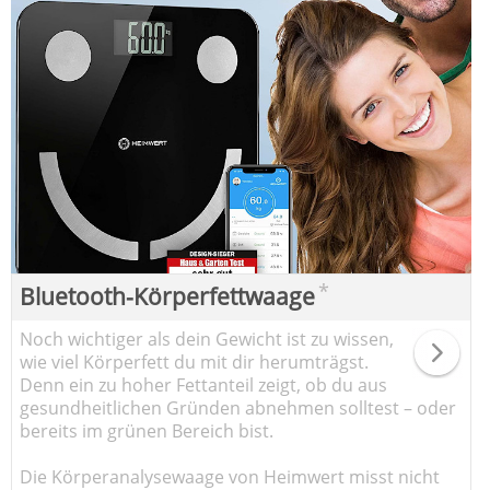
*
Bluetooth-Körperfettwaage
Noch wichtiger als dein Gewicht ist zu wissen,
wie viel Körperfett du mit dir herumträgst.
Denn ein zu hoher Fettanteil zeigt, ob du aus
gesundheitlichen Gründen abnehmen solltest – oder
bereits im grünen Bereich bist.
Die Körperanalysewaage von Heimwert misst nicht