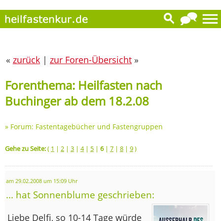
«
zurück
|
zur Foren-Übersicht
»
Forenthema: Heilfasten nach
Buchinger ab dem 18.2.08
»
Forum: Fastentagebücher und Fastengruppen
Gehe zu Seite:
(
1
|
2
|
3
|
4
|
5
|
6
|
7
|
8
|
9
)
am 29.02.2008 um 15:09 Uhr
... hat Sonnenblume geschrieben:
Liebe Delfi, so 10-14 Tage würde