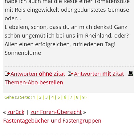
habe ich auch mal die Reste einer Tomatensoße
mit Reis eingewickelt oder gedünstetes Gemüse
oder....
Liebelein, schön, dass du an mich denkst! Ganz
schön ungemütlich bei uns im Rheinland,-oder?
Allen einen erfolgreichen, zufriedenen Tag!
Sonnenblume
Antworten
ohne
Zitat
Antworten
mit
Zitat
Themen-Abo bestellen
Gehe zu Seite: (
1
|
2
|
3
|
4
|
5
|
6
|
7
|
8
|
9
)
«
zurück
|
zur Foren-Übersicht
»
Fastentagebücher und Fastengruppen