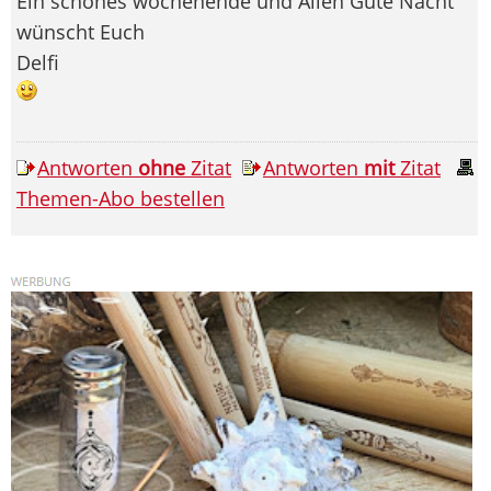
Ein schönes wochenende und Allen Gute Nacht
wünscht Euch
Delfi
Antworten
ohne
Zitat
Antworten
mit
Zitat
Themen-Abo bestellen