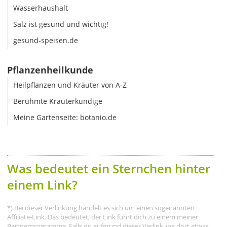
Wasserhaushalt
Salz ist gesund und wichtig!
gesund-speisen.de
Pflanzenheilkunde
Heilpflanzen und Kräuter von A-Z
Berühmte Kräuterkundige
Meine Gartenseite: botanio.de
Was bedeutet ein Sternchen hinter
einem Link?
*) Bei dieser Verlinkung handelt es sich um einen sogenannten
Affiliate-Link. Das bedeutet, der Link führt dich zu einem meiner
Partnerprogramme. Falls du aufgrund dieser Verlinkung dort etwas