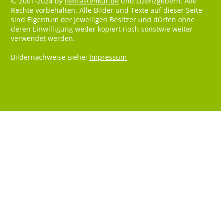
© 2001-2024 by
heilfastenkur.de
und Lizenzgebern. Alle
Rechte vorbehalten. Alle Bilder und Texte auf dieser Seite
sind Eigentum der jeweiligen Besitzer und dürfen ohne
deren Einwilligung weder kopiert noch sonstwie weiter
verwendet werden.
Bildernachweise siehe:
Impressum