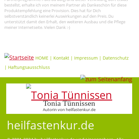
bestellst, erhalte ich von meinem Partner als Dankeschön für diese
Produktempfehlung eine Provision. Dies hat für Dich
selbstverständlich keinerlei Auswirkungen auf den Preis. Du
unterstützt damit den Erhalt, den weiteren Ausbau und die Pflege
meiner Internetseite. Vielen Dank :-)
HOME
|
Kontakt
|
Impressum
|
Datenschutz
|
Haftungsausschluss
Tonia Tünnissen
Autorin von heilfastenkur.de
heilfastenkur.de